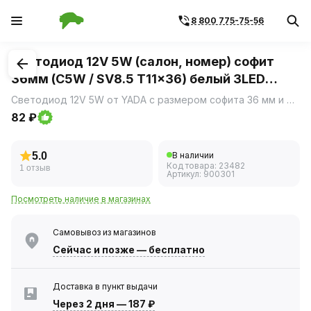
8 800 775-75-56
1
/
1
Светодиод 12V 5W (салон, номер) софит
36мм (C5W / SV8.5 T11x36) белый 3LED
(YADA)
Светодиод 12V 5W от YADA с размером софита 36 мм и белым светом — это идеальное решение для внутреннего освещения салона автомобиля и номеров.
82 ₽
5.0
В наличии
Код товара:
23482
1 отзыв
Артикул:
900301
Посмотреть наличие в магазинах
Самовывоз из магазинов
Сейчас
и позже — бесплатно
Доставка в пункт выдачи
Через 2 дня
—
187 ₽