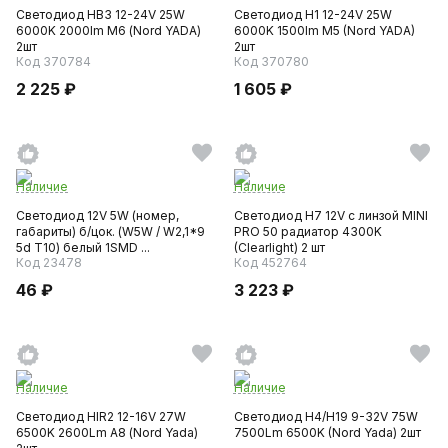
Светодиод HB3 12-24V 25W
Светодиод H1 12-24V 25W
6000K 2000lm М6 (Nord YADA)
6000K 1500lm M5 (Nord YADA)
2шт
2шт
Код 370784
Код 370780
2 225 ₽
1 605 ₽
Наличие
Наличие
Светодиод 12V 5W (номер,
Светодиод H7 12V с линзой MINI
габариты) б/цок. (W5W / W2,1*9
PRO 50 радиатор 4300K
5d T10) белый 1SMD ...
(Clearlight) 2 шт
Код 23478
Код 452764
46 ₽
3 223 ₽
Наличие
Наличие
Светодиод HIR2 12-16V 27W
Светодиод H4/H19 9-32V 75W
6500K 2600Lm А8 (Nord Yada)
7500Lm 6500K (Nord Yada) 2шт