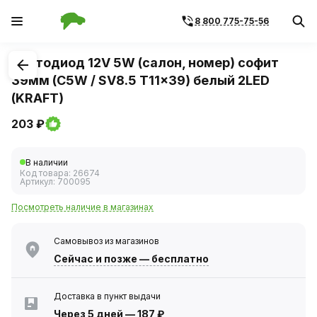
8 800 775-75-56
1
/
1
Светодиод 12V 5W (салон, номер) софит
39мм (C5W / SV8.5 T11x39) белый 2LED
(KRAFT)
203 ₽
В наличии
Код товара:
26674
Артикул:
700095
Посмотреть наличие в магазинах
Самовывоз из магазинов
Сейчас
и позже — бесплатно
Доставка в пункт выдачи
Через 5 дней
—
187 ₽