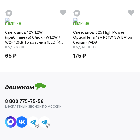
Наличие
Наличие
Светодиод 12V 1,2W
Светодиод S25 High Power
(приб.панель) б/цок. (W1,2W /
Optical lens 12V P21W 3W BA15s
W2*4,6d) T5 красный 1LED (K...
белый (YADA)
Код 26700
Код 430037
65 ₽
175 ₽
8 800 775-75-56
Бесплатный звонок по России