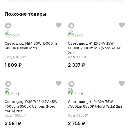
Похожие товары
Наличие
Наличие
Светодиод HB4 90W 15000lm
Светодиод H1 12-24V 25W
6000K (ClearLight)
6000K 2000lm М6 (Nord YADA)
2шт
Код 436002
Код 370783
1 809 ₽
2 337 ₽
Наличие
Наличие
Светодиод D3S/R 12-24V 45W
Светодиод H1 9-32V 75W
4500Lm 6500K Canbus (Nord
7500Lm 6500K (Nord Yada) 2шт
YADA) 2шт
Код 435057
Код 435061
3 581 ₽
2 755 ₽