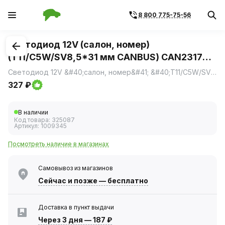
8 800 775-75-56
1
/
2
Светодиод 12V (салон, номер)
(T11/C5W/SV8,5*31 мм CANBUS) CAN2317
(Xenite) белый +50% 2шт, блистер
Светодиод 12V &#40;салон, номер&#41; &#40;T11/C5W/SV8,5*31 мм CANBUS&#41; CAN2317 &#40;Xenite&#41; белый &#43;50&#37; 2шт, блистер
327 ₽
В наличии
Код товара:
325087
Артикул:
1009345
Посмотреть наличие в магазинах
Самовывоз из магазинов
Сейчас
и позже — бесплатно
Доставка в пункт выдачи
Через 3 дня
—
187 ₽