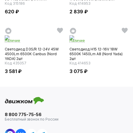
Код 315186
Код 414953
620 ₽
2 839 ₽
Наличие
Наличие
Светодиод D3S/R 12-24V 45W
Светодиод H15 12-16V 18W
4500Lm 6500K Canbus (Nord
6500K 1450Lm А8 (Nord Yada)
YADA) 2шт
2шт
Код 435057
Код 414653
3 581 ₽
3 075 ₽
8 800 775-75-56
Бесплатный звонок по России