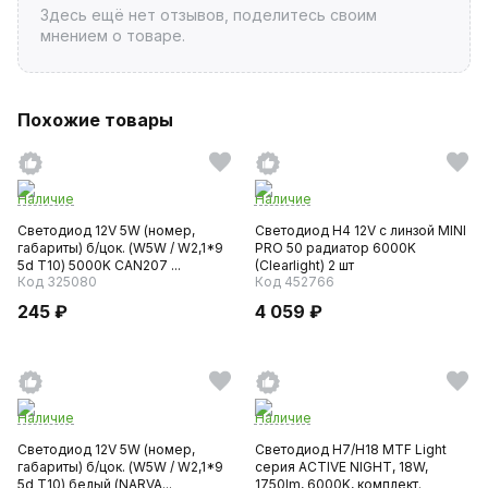
Здесь ещё нет отзывов, поделитесь своим
мнением о товаре.
Похожие товары
Наличие
Наличие
Светодиод 12V 5W (номер,
Светодиод H4 12V с линзой MINI
габариты) б/цок. (W5W / W2,1*9
PRO 50 радиатор 6000K
5d T10) 5000K CAN207 ...
(Clearlight) 2 шт
Код 325080
Код 452766
245 ₽
4 059 ₽
Наличие
Наличие
Светодиод 12V 5W (номер,
Светодиод H7/H18 MTF Light
габариты) б/цок. (W5W / W2,1*9
серия ACTIVE NIGHT, 18W,
5d T10) белый (NARVA...
1750lm, 6000K, комплект.