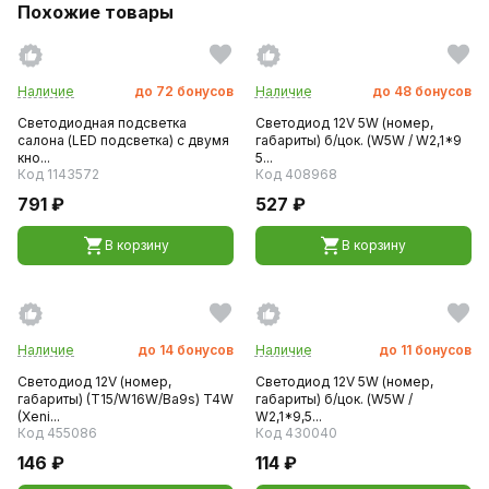
Похожие товары
Наличие
до
72
бонусов
Наличие
до
48
бонусов
Светодиодная подсветка
Светодиод 12V 5W (номер,
салона (LED подсветка) с двумя
габариты) б/цок. (W5W / W2,1*9
кно...
5...
Код 1143572
Код 408968
791 ₽
527 ₽
В корзину
В корзину
Наличие
до
14
бонусов
Наличие
до
11
бонусов
Светодиод 12V (номер,
Светодиод 12V 5W (номер,
габариты) (T15/W16W/Ba9s) T4W
габариты) б/цок. (W5W /
(Xeni...
W2,1*9,5...
Код 455086
Код 430040
146 ₽
114 ₽