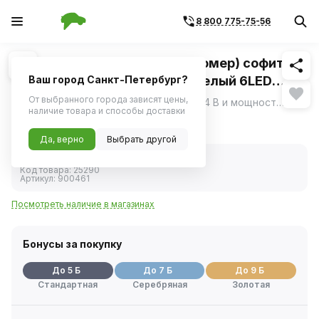
8 800 775-75-56
Похожие
1
/
1
Светодиод 24V 5W (салон, номер) софит
36мм (C5W / SV8.5 T11x36) белый 6LED
Ваш город Санкт-Петербург?
(YADA)
От выбранного города зависят цены,
Светодиод с рабочим напряжением 24 В и мощностью 5 Вт от YADA, предназначенный для использования в салоне автомобиля и для освещения номерного знака, представляет собой надежное и эффективное решение.
ещё
наличие товара и способы доставки
94 ₽
Да, верно
Выбрать другой
В наличии
Код товара:
25290
Артикул:
900461
Посмотреть наличие в магазинах
Бонусы за покупку
До 5 Б
До 7 Б
До 9 Б
Стандартная
Серебряная
Золотая