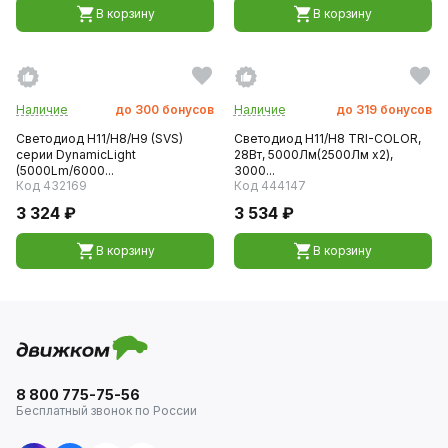
В корзину
В корзину
Наличие
до
300
бонусов
Наличие
до
319
бонусов
Светодиод H11/H8/H9 (SVS)
Светодиод H11/H8 TRI-COLOR,
серии DynamicLight
28Вт, 5000Лм(2500Лм x2),
(5000Lm/6000...
3000...
Код 432169
Код 444147
3 324 ₽
3 534 ₽
В корзину
В корзину
8 800 775-75-56
Бесплатный звонок по России