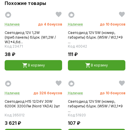
Похожие товары
Наличие
до
4
бонусов
Наличие
до
10
бонусов
Светодиод 12V 1,2W
Светодиод 12V 5W (номер,
(приб.панель) б/цок. (W1,2W /
габариты) б/цок. (W5W / W2,1*9
W2*4,6d...
...
Код 23471
Код 40042
38 ₽
111 ₽
В корзину
В корзину
Наличие
до
326
бонусов
Наличие
до
10
бонусов
Светодиод H15 12/24V 30W
Светодиод 12V 5W (номер,
6200K 3200Лм (Nord YADA) 2шт
габариты) б/цок. (W5W / W2,1*9
...
Код 265012
Код 51920
3 621 ₽
107 ₽