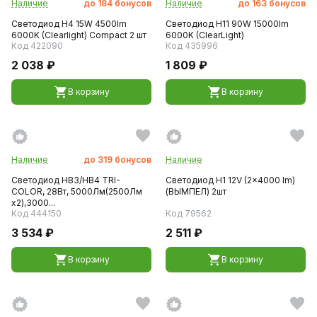
Наличие
до
184
бонусов
Наличие
до
163
бонусов
Светодиод H4 15W 4500lm
Светодиод H11 90W 15000lm
6000K (Clearlight) Compact 2 шт
6000K (ClearLight)
Код 422090
Код 435996
2 038 ₽
1 809 ₽
В корзину
В корзину
Наличие
до
319
бонусов
Наличие
Светодиод HB3/HB4 TRI-
Светодиод H1 12V (2x4000 lm)
COLOR, 28Вт, 5000Лм(2500Лм
(ВЫМПЕЛ) 2шт
x2),3000...
Код 444150
Код 79562
3 534 ₽
2 511 ₽
В корзину
В корзину