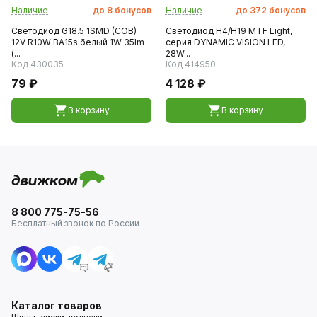
Наличие
до
8
бонусов
Наличие
до
372
бонусов
Светодиод G18.5 1SMD (COB)
Светодиод H4/H19 MTF Light,
12V R10W BA15s белый 1W 35lm
серия DYNAMIC VISION LED,
(...
28W...
Код 430035
Код 414950
79 ₽
4 128 ₽
В корзину
В корзину
8 800 775-75-56
Бесплатный звонок по России
Каталог товаров