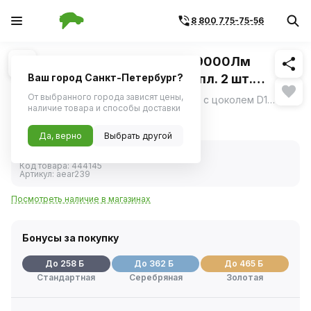
8 800 775-75-56
Похожие
1
/
5
Светодиод D1S D-LED, 42Вт, 9000Лм
(4500Лм x 2), 6500К, 12В, кмпл. 2 шт.
Ваш город Санкт-Петербург?
(AIRLINE)
От выбранного города зависят цены,
Светодиодные лампы AIRLINE AEAR239 с цоколем D1S — современное решение для линзованной оптики.
ещё
наличие товара и способы доставки
5 158 ₽
Да, верно
Выбрать другой
В наличии
Код товара:
444145
Артикул:
aear239
Посмотреть наличие в магазинах
Бонусы за покупку
До 258 Б
До 362 Б
До 465 Б
Стандартная
Серебряная
Золотая