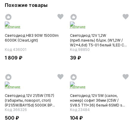
Похожие товары
Наличие
Наличие
Светодиод HB3 90W 15000lm
Светодиод 12V 1,2W
6000K (ClearLight)
(приб.панель) б/цок. (W1,2W /
W2*4,6d) T5-01 белый 1LED C...
Код 436001
Код 98850
1 809 ₽
39 ₽
Наличие
Наличие
Светодиод 12V 21/5W (1157)
Светодиод 12V 5W (салон,
(габариты, поворот, стоп)
номер) софит 36мм (C5W /
(P21/5W/BAY15d) 5000K BP...
SV8.5 T11x36) белый 6SMD s...
Код 366326
Код 23484
500 ₽
104 ₽