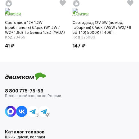
Наличие
Наличие
Светодиод 12V 1,2W
Светодиод 12V 5W (номер,
(приб.панель) б/цок. (W1,2W /
габариты) б/цок. (W5W / W2,1*9
W2*4,6d) T5 белый 1LED (YADA)
5d T10) 5000K (T406) ...
Код 23469
Код 325083
41 ₽
147 ₽
8 800 775-75-56
Бесплатный звонок по России
Каталог товаров
Шины, диски, колпаки