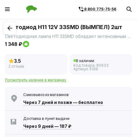
8 800 775-75-56
1
/
2
Светодиод H11 12V 33SMD (ВЫМПЕЛ) 2шт
Светодиодная лампа H11 33SMD обладает интенсивным ярким светом и длительным сроком службы за счет качественной пайки светодиодов, и большого количества светодиодов (33 штуки на каждой лампе) и наличия линзы.
1 348 ₽
3.5
В наличии
Код товара:
80633
2 отзыва
Артикул:
5109
Посмотреть наличие в магазинах
Самовывоз из магазинов
Через 7 дней
и позже — бесплатно
Доставка в пункт выдачи
Через 9 дней
—
187 ₽