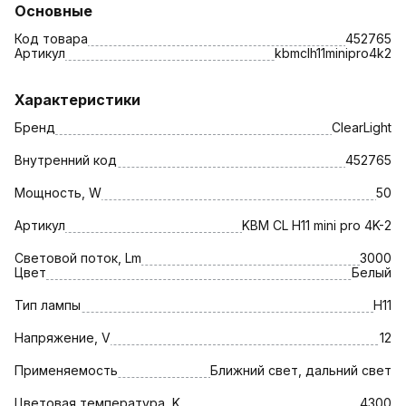
Основные
Код товара
452765
Артикул
kbmclh11minipro4k2
Характеристики
Бренд
ClearLight
Внутренний код
452765
Мощность, W
50
Артикул
KBM CL H11 mini pro 4K-2
Световой поток, Lm
3000
Цвет
Белый
Тип лампы
H11
Напряжение, V
12
Применяемость
Ближний свет, дальний свет
Цветовая температура, K
4300