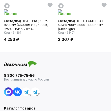
Наличие
Наличие
Светодиод H11/H8 PRO, 50Вт,
Светодиод H1 LED LUMETECH
9200Лм (4600Лм x 2 , 6000К,
50W 5700lm 3000-8000К 1 шт
12/24В, кмпл. 2 шт. (...
(ClearLight)
Код 434161
Код 431474
4 256 ₽
2 067 ₽
8 800 775-75-56
Бесплатный звонок по России
Каталог товаров