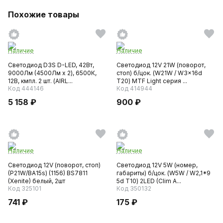
Похожие товары
Наличие
Наличие
Светодиод D3S D-LED, 42Вт,
Светодиод 12V 21W (поворот,
9000Лм (4500Лм x 2), 6500К,
стоп) б/цок. (W21W / W3x16d
12В, кмпл. 2 шт. (AIRL...
T20) MTF Light серия ...
Код 444146
Код 414944
5 158 ₽
900 ₽
Наличие
Наличие
Светодиод 12V (поворот, стоп)
Светодиод 12V 5W (номер,
(P21W/BA15s) (1156) BS7811
габариты) б/цок. (W5W / W2,1*9
(Xenite) белый, 2шт
5d T10) 2LED (Clim A...
Код 325101
Код 350132
741 ₽
175 ₽