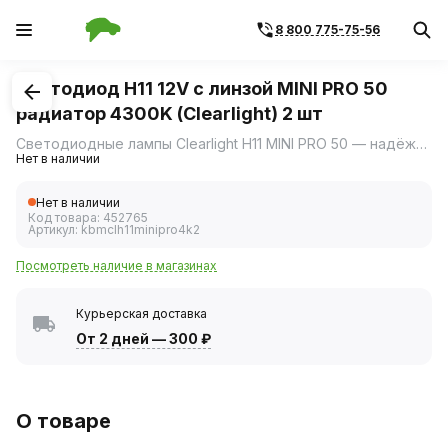
8 800 775-75-56
1
/
2
Светодиод H11 12V с линзой MINI PRO 50
радиатор 4300K (Clearlight) 2 шт
Светодиодные лампы Clearlight H11 MINI PRO 50 — надёжная замена галогенным и ксеноновым лампам.
Нет в наличии
Нет в наличии
Код товара:
452765
Артикул:
kbmclh11minipro4k2
Посмотреть наличие в магазинах
Курьерская доставка
От 2 дней
—
300 ₽
О товаре