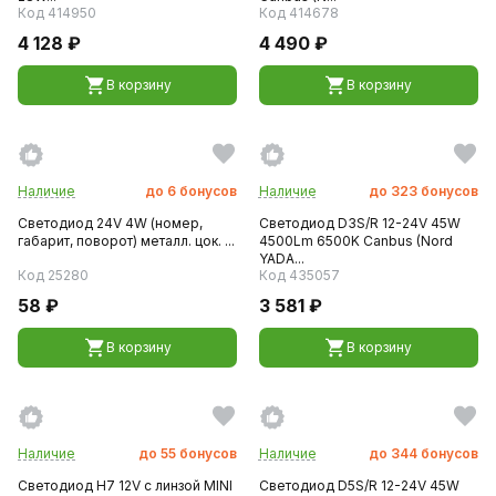
Код 414950
Код 414678
4 128 ₽
4 490 ₽
В корзину
В корзину
Наличие
до
6
бонусов
Наличие
до
323
бонусов
Светодиод 24V 4W (номер,
Светодиод D3S/R 12-24V 45W
габарит, поворот) металл. цок. ...
4500Lm 6500K Canbus (Nord
YADA...
Код 25280
Код 435057
58 ₽
3 581 ₽
В корзину
В корзину
Наличие
до
55
бонусов
Наличие
до
344
бонусов
Светодиод H7 12V с линзой MINI
Светодиод D5S/R 12-24V 45W