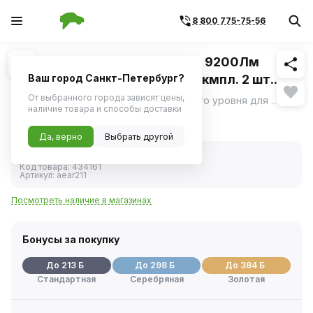
8 800 775-75-56
Похожие
1
/
4
Светодиод H11/H8 PRO, 50Вт, 9200Лм
(4600Лм x 2 , 6000К, 12/24В, кмпл. 2 шт.
Ваш город Санкт-Петербург?
(AIRLINE)
От выбранного города зависят цены,
Мощные LED-лампы профессионального уровня для автомобильной оптики с улучшенными характеристиками яркости и энергоэффективности.
ещё
наличие товара и способы доставки
4 256 ₽
Да, верно
Выбрать другой
В наличии
Код товара:
434161
Артикул:
aear211
Посмотреть наличие в магазинах
Бонусы за покупку
До 213 Б
До 298 Б
До 384 Б
Стандартная
Серебряная
Золотая