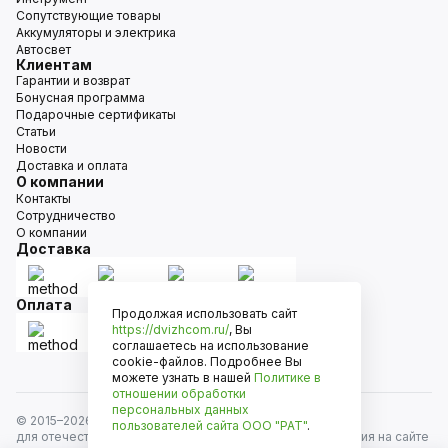
Сопутствующие товары
Аккумуляторы и электрика
Автосвет
Клиентам
Гарантии и возврат
Бонусная программа
Подарочные сертификаты
Статьи
Новости
Доставка и оплата
О компании
Контакты
Сотрудничество
О компании
Доставка
Оплата
Продолжая использовать сайт
https://dvizhcom.ru/
, Вы
соглашаетесь на использование
cookie-файлов. Подробнее Вы
можете узнать в нашей
Политике в
отношении обработки
персональных данных
© 2015–
2026
Движком — сеть магазинов автозапчастей
пользователей сайта
ООО "РАТ"
.
для отечественных автомобилей и иномарок. Информация на сайте