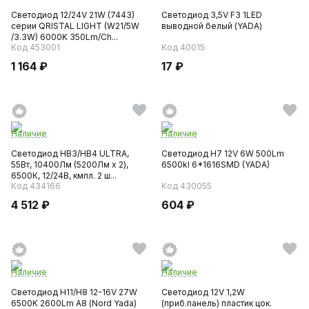
Светодиод 12/24V 21W (7443)
Светодиод 3,5V F3 1LED
серии QRISTAL LIGHT (W21/5W
выводной белый (YADA)
/3.3W) 6000K 350Lm/Ch...
Код 453001
Код 40015
1 164 ₽
17 ₽
Наличие
Наличие
Светодиод HB3/HB4 ULTRA,
Светодиод Н7 12V 6W 500Lm
55Вт, 10400Лм (5200Лм x 2),
6500kl 6*1616SMD (YADA)
6500К, 12/24В, кмпл. 2 ш...
Код 434166
Код 430055
4 512 ₽
604 ₽
Наличие
Наличие
Светодиод H11/Н8 12-16V 27W
Светодиод 12V 1,2W
6500K 2600Lm А8 (Nord Yada)
(приб.панель) пластик цок.