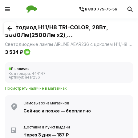
8 800 775-75-56
1
/
5
Светодиод H11/H8 TRI-COLOR, 28Вт,
5000Лм(2500Лм x2),
3000/4300/6500K,12/24В,кмп 2шт (AIRLINE)
Светодиодные лампы AIRLINE AEAR236 с цоколем H11/H8 — многофункциональное решение для автомобильного освещения с возможностью выбора цветовой температуры.
3 534 ₽
В наличии
Код товара:
444147
Артикул:
aear236
Посмотреть наличие в магазинах
Самовывоз из магазинов
Сейчас
и позже — бесплатно
Доставка в пункт выдачи
Через 3 дня
—
187 ₽