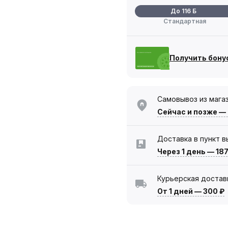
До 116 Б
Стандартная
Получить бону
Самовывоз из мага
Сейчас
и позже —
Доставка в пункт 
Через 1 день
—
187
Курьерская достав
От 1 дней
—
300 ₽