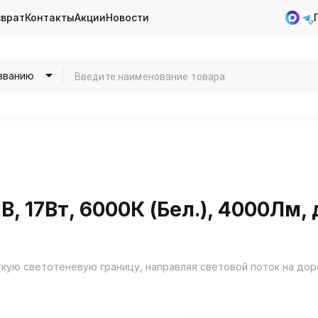
зврат
Контакты
Акции
Новости
званию
2В, 17Вт, 6000К (Бел.), 4000Лм,