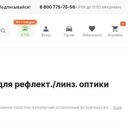
Подписывайся!
8 800 775-75-56
с 9:00 до 21:00 ежедневно
4%+ скидка
0
СТО
Вход
Гараж
Избранное
Корзина
 для рефлект./линз. оптики
LED лампа с цоколем H11/H8/H16&#40;JP&#41; формирует чёткую светотеневую границу, направляя световой поток на дорожное полотно и исключая ослепление встречных водителей, что повышает безопасность эксплуатации устройства.
ещё