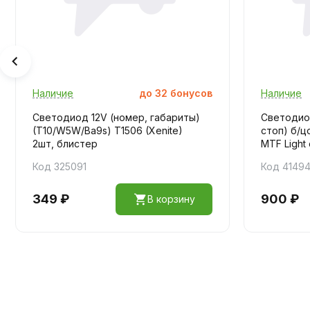
Наличие
до
32
бонусов
Наличие
Светодиод 12V (номер, габариты)
Светодиод
(T10/W5W/Ba9s) T1506 (Xenite)
стоп) б/ц
2шт, блистер
MTF Light 
Код 325091
Код 4149
349 ₽
900 ₽
В корзину