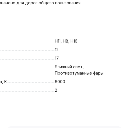
значено для дорог общего пользования.
H11, H8, H16
12
17
Ближний свет, 
Противотуманные фары
, K
6000
2