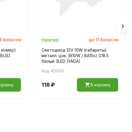
4
бонусов
Наличие
до
11
бонусов
 номер)
Светодиод 12V 10W (габариты)
NBUS)
металл. цок. (R10W / ВА15s) G18.5
белый 3LED (YADA)
Код 40000
118 ₽
орзину
В корзину