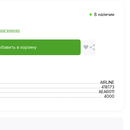
В наличии
магазинах
обавить в корзину
AIRLINE
418173
AEAR011
4000