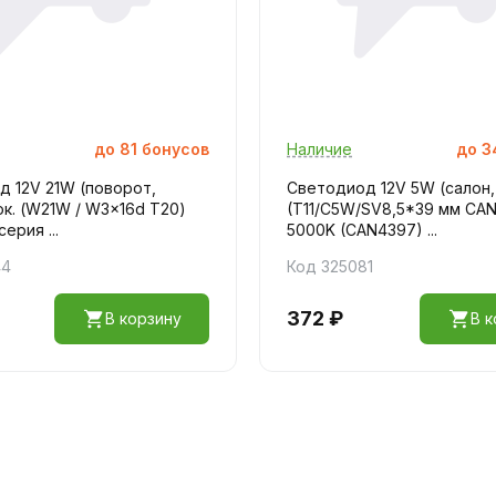
до
81
бонусов
Наличие
до
3
 12V 21W (поворот,
Светодиод 12V 5W (салон,
ок. (W21W / W3x16d T20)
(T11/C5W/SV8,5*39 мм CA
серия ...
5000K (CAN4397) ...
44
Код 325081
372 ₽
В корзину
В к