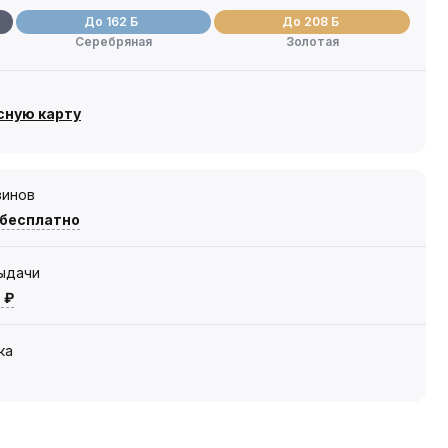
До 162 Б
До 208 Б
Серебряная
Золотая
сную карту
зинов
 бесплатно
выдачи
 ₽
ка