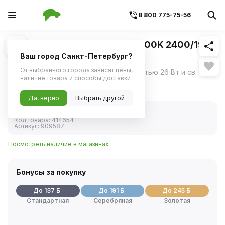
8 800 775-75-56
Похожие
1
/
1
Светодиод H4 12-16V 26W 6500K 2400/1900
Lm А8 (Nord Yada) 2шт
Ваш город Санкт-Петербург?
От выбранного города зависят цены,
Светодиод Н4 от Nord Yada с мощностью 26 Вт и световым потоком 2400/1900 Лм предназначен для использования в автомобильных фарах ближнего и дальнего света, обеспечивая яркое и эффективное освещение дороги.
ещё
наличие товара и способы доставки
2 722 ₽
Да, верно
Выбрать другой
В наличии
Код товара:
414654
Артикул:
909587
Посмотреть наличие в магазинах
Бонусы за покупку
До 137 Б
До 191 Б
До 245 Б
Стандартная
Серебряная
Золотая