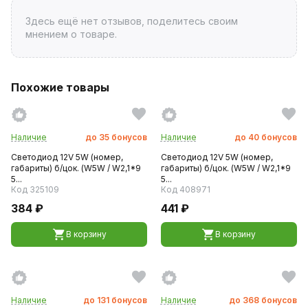
Здесь ещё нет отзывов, поделитесь своим
мнением о товаре.
Похожие товары
Наличие
до
35
бонусов
Наличие
до
40
бонусов
Светодиод 12V 5W (номер,
Светодиод 12V 5W (номер,
габариты) б/цок. (W5W / W2,1*9
габариты) б/цок. (W5W / W2,1*9
5...
5...
Код 325109
Код 408971
384 ₽
441 ₽
В корзину
В корзину
Наличие
до
131
бонусов
Наличие
до
368
бонусов