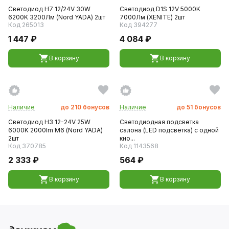
Светодиод H7 12/24V 30W
Светодиод D1S 12V 5000K
6200K 3200Лм (Nord YADA) 2шт
7000Лм (XENITE) 2шт
Код 265013
Код 394277
1 447 ₽
4 084 ₽
В корзину
В корзину
Наличие
до
210
бонусов
Наличие
до
51
бонусов
Светодиод H3 12-24V 25W
Светодиодная подсветка
6000K 2000lm М6 (Nord YADA)
салона (LED подсветка) с одной
2шт
кно...
Код 370785
Код 1143568
2 333 ₽
564 ₽
В корзину
В корзину