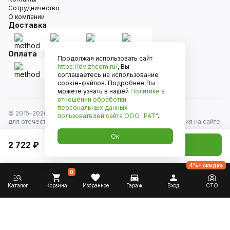
Сотрудничество
О компании
Доставка
Оплата
Продолжая использовать сайт
https://dvizhcom.ru/
, Вы
соглашаетесь на использование
cookie-файлов. Подробнее Вы
можете узнать в нашей
Политике в
отношении обработки
персональных данных
© 2015–
2026
Движком — сеть магазинов автозапчастей
пользователей сайта
ООО "РАТ"
.
для отечественных автомобилей и иномарок. Информация на сайте
носит исключительно информационный характер и не является
Ок
публичной офертой, определяемой положениями
2 722 ₽
Добавить в корзину
ст. 437 Гражданского кодекса РФ. Все права защищены.
4%+ скидка
0
Каталог
Корзина
Избранное
Гараж
Вход
СТО