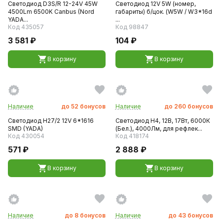
Светодиод D3S/R 12-24V 45W
Светодиод 12V 5W (номер,
4500Lm 6500K Canbus (Nord
габариты) б/цок. (W5W / W3*16d
YADA...
...
Код 435057
Код 98847
3 581 ₽
104 ₽
В корзину
В корзину
Наличие
до
52
бонусов
Наличие
до
260
бонусов
Светодиод Н27/2 12V 6*1616
Светодиод H4, 12В, 17Вт, 6000К
SMD (YADA)
(Бел.), 4000Лм, для рефлек...
Код 430054
Код 418174
571 ₽
2 888 ₽
В корзину
В корзину
Наличие
до
8
бонусов
Наличие
до
43
бонусов