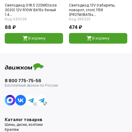
Светодиод G18.5 22SMD(size
Светодиод 12V (габариты,
3020) 12V R10W BA15s белый
поворот, стоп) 1156
1.4...
(PR21W/BA15s...
Код 430036
Код 366325
88 ₽
474 ₽
В корзину
В корзину
8 800 775-75-56
Бесплатный звонок по России
Каталог товаров
Шины, диски, колпаки
Крепёж