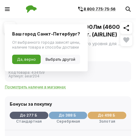
8 800 775-75-56
Похожие
1
/
4
Светодиод H4 PRO, 50Вт, 9200Лм (4600Лм
x 2, 6000К, 12/24В, кмпл. 2 шт. (AIRLINE)
Ваш город Санкт-Петербург?
От выбранного города зависят цены,
Мощные LED-лампы профессионального уровня для автомобильной оптики с повышенной светоотдачей.
ещё
наличие товара и способы доставки
5 529 ₽
Да, верно
Выбрать другой
В наличии
Код товара:
434159
Артикул:
aear204
Посмотреть наличие в магазинах
Бонусы за покупку
До 277 Б
До 388 Б
До 498 Б
Стандартная
Серебряная
Золотая