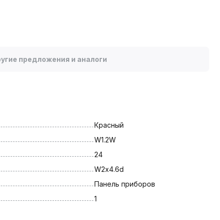
угие предложения и аналоги
Красный
W1.2W
24
W2х4.6d
Панель приборов
1