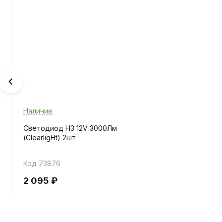
Наличие
Светодиод H3 12V 3000Лм
(ClearligНt) 2шт
Код 73876
2 095 ₽