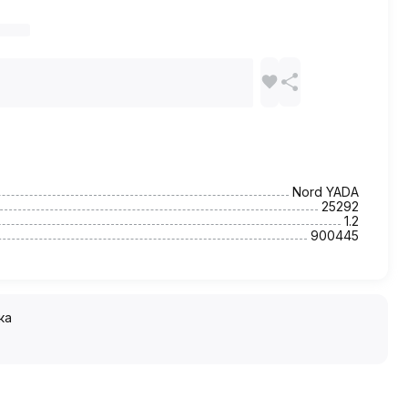
Nord YADA
25292
1.2
900445
ка