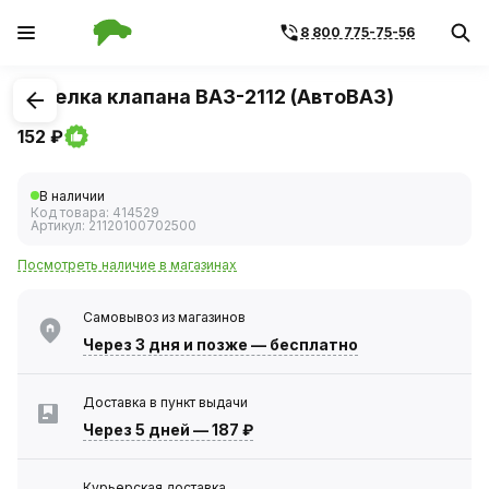
8 800 775-75-56
1
/
1
Тарелка клапана ВАЗ-2112 (АвтоВАЗ)
152 ₽
В наличии
Код товара:
414529
Артикул:
21120100702500
Посмотреть наличие в магазинах
Самовывоз из магазинов
Через 3 дня
и позже — бесплатно
Доставка в пункт выдачи
Через 5 дней
—
187 ₽
Курьерская доставка