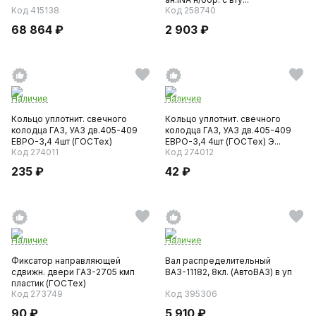
Код 415138
Код 258740
68 864 ₽
2 903 ₽
Наличие
Наличие
Кольцо уплотнит. свечного
Кольцо уплотнит. свечного
колодца ГАЗ, УАЗ дв.405-409
колодца ГАЗ, УАЗ дв.405-409
ЕВРО-3,4 4шт (ГОСТех)
ЕВРО-3,4 4шт (ГОСТех) Э...
Код 274011
Код 274012
235 ₽
42 ₽
Наличие
Наличие
Фиксатор направляющей
Вал распределительный
сдвижн. двери ГАЗ-2705 кмп
ВАЗ-11182, 8кл. (АвтоВАЗ) в уп
пластик (ГОСТех)
Код 273749
Код 395306
90 ₽
5 910 ₽