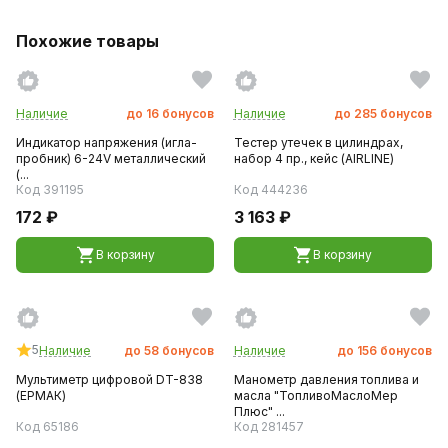
Похожие товары
Наличие
до
16
бонусов
Наличие
до
285
бонусов
Индикатор напряжения (игла-
Тестер утечек в цилиндрах,
пробник) 6-24V металлический
набор 4 пр., кейс (AIRLINE)
(...
Код 391195
Код 444236
172 ₽
3 163 ₽
В корзину
В корзину
5
Наличие
до
58
бонусов
Наличие
до
156
бонусов
Мультиметр цифровой DT-838
Манометр давления топлива и
(ЕРМАК)
масла "ТопливоМаслоМер
Плюс" ...
Код 65186
Код 281457