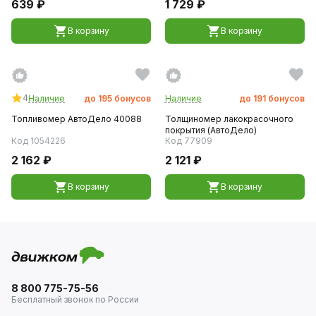
639 ₽
1 729 ₽
В корзину
В корзину
4
Наличие
до
195
бонусов
Наличие
до
191
бонусов
Топливомер АвтоДело 40088
Толщиномер лакокрасочного
покрытия (АвтоДело)
Код 1054226
Код 77909
2 162 ₽
2 121 ₽
В корзину
В корзину
8 800 775-75-56
Бесплатный звонок по России