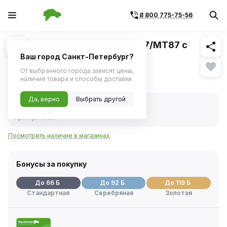
8 800 775-75-56
Похожие
1
/
1
Тестер автомобильный DT-87/МТ87 с
клещами
Ваш город Санкт-Петербург?
От выбранного города зависят цены,
1 314 ₽
наличие товара и способы доставки
Да, верно
Выбрать другой
В наличии
Код товара:
70315
Артикул:
мт87
Посмотреть наличие в магазинах
Бонусы за покупку
До 66 Б
До 92 Б
До 119 Б
Стандартная
Серебряная
Золотая