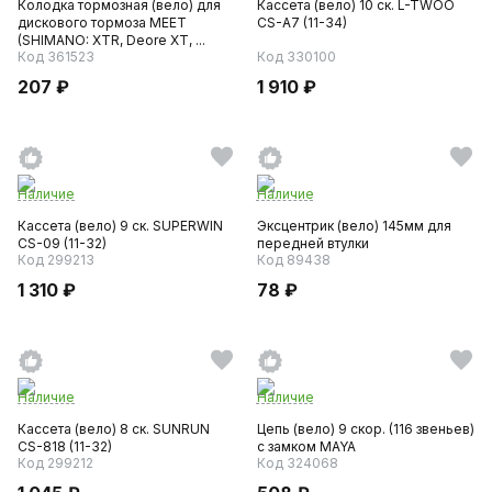
Колодка тормозная (вело) для
Кассета (вело) 10 ск. L-TWOO
дискового тормоза MEET
CS-A7 (11-34)
(SHIMANO: XTR, Deore XT, ...
Код 361523
Код 330100
207 ₽
1 910 ₽
Наличие
Наличие
Кассета (вело) 9 ск. SUPERWIN
Эксцентрик (вело) 145мм для
CS-09 (11-32)
передней втулки
Код 299213
Код 89438
1 310 ₽
78 ₽
Наличие
Наличие
Кассета (вело) 8 ск. SUNRUN
Цепь (вело) 9 скор. (116 звеньев)
CS-818 (11-32)
с замком MAYA
Код 299212
Код 324068