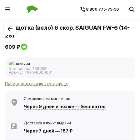
8 800 775-75-56
1
/
1
Трещотка (вело) 6 скор. SAIGUAN FW-6 (14-
28)
609 ₽
В наличии
Код товара:
238058
Артикул:
rfwfw6000001
Посмотреть наличие в магазинах
Самовывоз из магазинов
Через 9 дней
и позже — бесплатно
Доставка в пункт выдачи
Через 7 дней
—
187 ₽