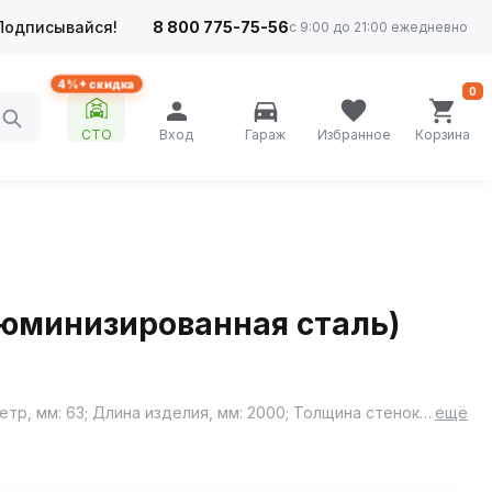
Подписывайся!
8 800 775-75-56
с 9:00 до 21:00 ежедневно
4%+ скидка
0
СТО
Вход
Гараж
Избранное
Корзина
люминизированная сталь)
Материал: 08ПС ОЦ; Дополнительная информация: Этикетка изделия может отличаться от представленной на фото; Диаметр, мм: 63; Длина изделия, мм: 2000; Толщина стенок, мм: 1,5
ещё