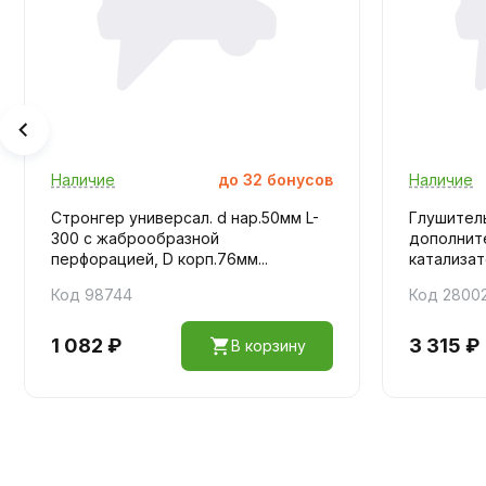
Наличие
до
32
бонусов
Наличие
Стронгер универсал. d нар.50мм L-
Глушитель
300 с жаброобразной
дополнит
перфорацией, D корп.76мм...
катализато
Код 98744
Код 2800
1 082 ₽
3 315 ₽
В корзину