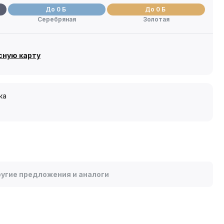
До 0 Б
До 0 Б
Серебряная
Золотая
сную карту
ка
угие предложения и аналоги