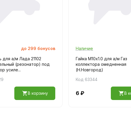
до
299
бонусов
Наличие
 для а/м Лада 21102
Гайка М10х1.0 для а/м Газ
ельный (резонатор) под
коллектора омедненная
р усиле...
(Н.Новгород)
29
Код 63344
6 ₽
В корзину
В к