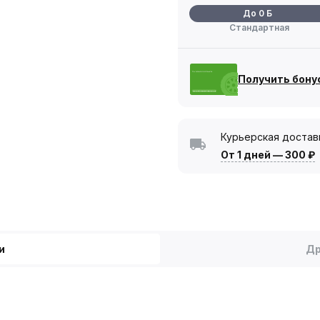
До 0 Б
Стандартная
Получить бону
Курьерская достав
От 1 дней
—
300 ₽
и
Др