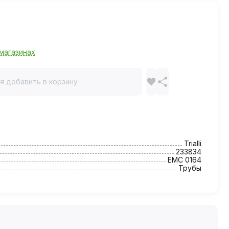
магазинах
я добавить в корзину
Trialli
233834
EMC 0164
Трубы