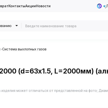
зврат
Контакты
Акции
Новости
званию
Система выхлопных газов
2000 (d=63х1.5, L=2000мм) (а