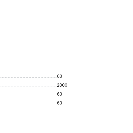
63
2000
63
63