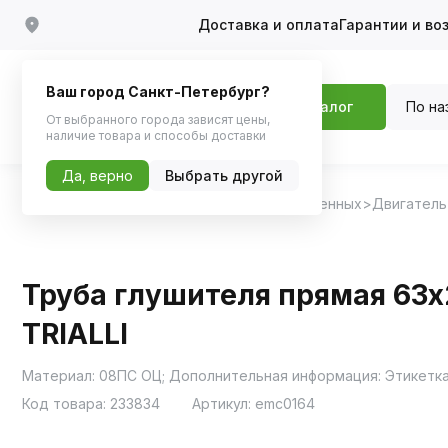
Доставка и оплата
Гарантии и во
Ваш город Санкт-Петербург?
По на
Каталог
От выбранного города зависят цены,
наличие товара и способы доставки
Да, верно
Выбрать другой
Главная
Каталог
Запчасти для отечественных
Двигатель
Труба глушителя прямая 63х
TRIALLI
Код товара:
233834
Артикул:
emc0164