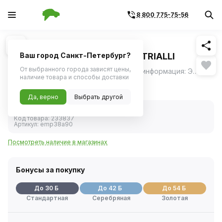
8 800 775-75-56
Похожие
1
/
2
Труба с гибом d=38, угол 90
(алюминизированная сталь) TRIALLI
Ваш город Санкт-Петербург?
От выбранного города зависят цены,
Материал: 08ПС ОЦ; Дополнительная информация: Этикетка изделия может отличаться от представленной на фото; Диаметр, мм: 38; Длина изделия, мм: 400; Угол: 90; Толщина стенок, мм: 1,5
ещё
наличие товара и способы доставки
589 ₽
Да, верно
Выбрать другой
В наличии
Код товара:
233837
Артикул:
emp38a90
Посмотреть наличие в магазинах
Бонусы за покупку
До 30 Б
До 42 Б
До 54 Б
Стандартная
Серебряная
Золотая