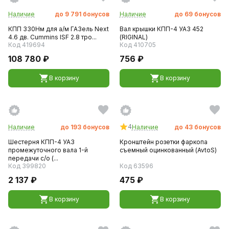
Наличие
до
9 791
бонусов
Наличие
до
69
бонусов
КПП 330Нм для а/м ГАЗель Next
Вал крышки КПП-4 УАЗ 452
4.6 дв. Cummins ISF 2.8 тро...
(RIGINAL)
Код 419694
Код 410705
108 780 ₽
756 ₽
В корзину
В корзину
4
Наличие
до
193
бонусов
Наличие
до
43
бонусов
Шестерня КПП-4 УАЗ
Кронштейн розетки фаркопа
промежуточного вала 1-й
съемный оцинкованный (AvtoS)
передачи с/о (...
Код 399820
Код 63596
2 137 ₽
475 ₽
В корзину
В корзину