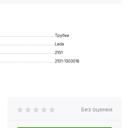
Трубки
Lada
2101
2101-1303018
Без оценки