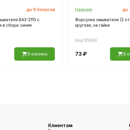
до
9
бонусов
Наличие
до
ывателя ВАЗ-2110 с
Форсунка омывателя (2 от
 в сборе синяя
круглая, на гайке
Код 85690
73 ₽
В корзину
В к
Клиентам