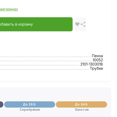
магазинах
обавить в корзину
Пенза
10052
2101-1303018
Трубки
До 26 Б
До 34 Б
Серебряная
Золотая