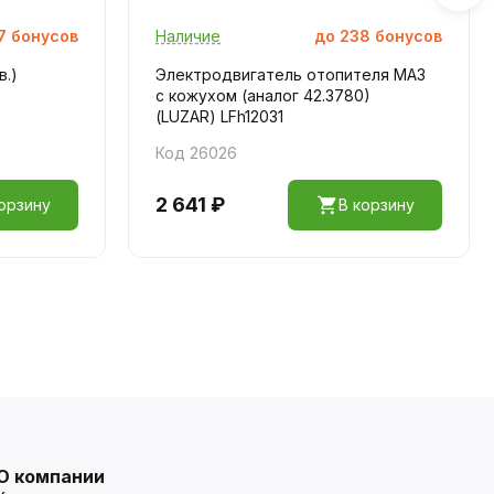
7
бонусов
Наличие
до
238
бонусов
в.)
Электродвигатель отопителя МАЗ
с кожухом (аналог 42.3780)
(LUZAR) LFh12031
Код 26026
2 641 ₽
орзину
В корзину
О компании