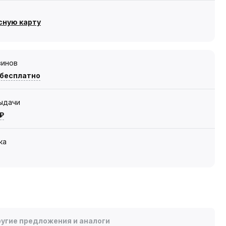
сную карту
зинов
 бесплатно
выдачи
 ₽
ка
угие предложения и аналоги