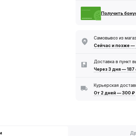
Получить бону
Самовывоз из мага
Сейчас
и позже —
Доставка в пункт 
Через 3 дня
—
187
Курьерская достав
От 2 дней
—
300 ₽
и
Др