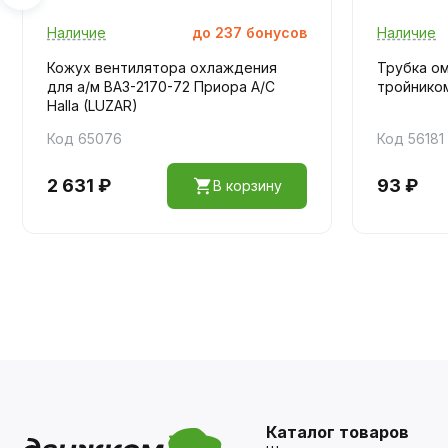
Наличие
до
237
бонусов
Наличие
Кожух вентилятора охлаждения
Трубка ом
для а/м ВАЗ-2170-72 Приора А/С
тройником
Halla (LUZAR)
Код 65076
Код 56181
2 631 ₽
93 ₽
В корзину
Каталог товаров