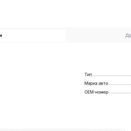
и
Др
Тип
Марка авто
OEM-номер