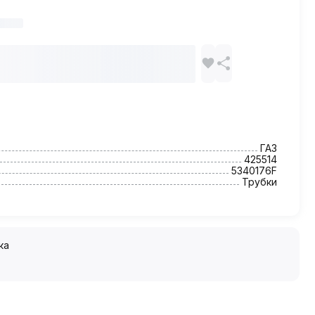
ГАЗ
425514
5340176F
Трубки
ка