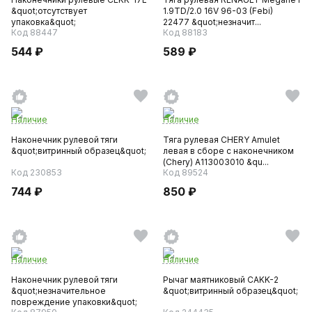
&quot;отсутствует
1.9TD/2.0 16V 96-03 (Febi)
упаковка&quot;
22477 &quot;незначит...
Код 88447
Код 88183
544 ₽
589 ₽
Наличие
Наличие
Наконечник рулевой тяги
Тяга рулевая CHERY Amulet
&quot;витринный образец&quot;
левая в сборе с наконечником
(Chery) A113003010 &qu...
Код 230853
Код 89524
744 ₽
850 ₽
Наличие
Наличие
Наконечник рулевой тяги
Рычаг маятниковый CAKK-2
&quot;незначительное
&quot;витринный образец&quot;
повреждение упаковки&quot;