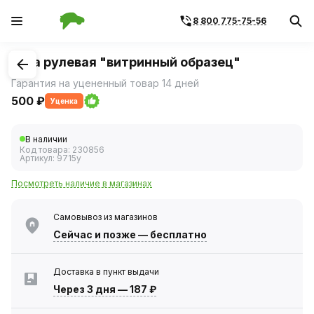
8 800 775-75-56
1
/
1
Тяга рулевая "витринный образец"
Гарантия на уцененный товар 14 дней
500 ₽
Уценка
В наличии
Код товара:
230856
Артикул:
9715у
Посмотреть наличие в магазинах
Самовывоз из магазинов
Сейчас
и позже — бесплатно
Доставка в пункт выдачи
Через 3 дня
—
187 ₽