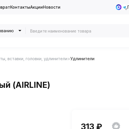
зврат
Контакты
Акции
Новости
званию
ты, вставки, головки, удлинители
Удлинители
ый (AIRLINE)
313 ₽