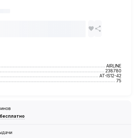
AIRLINE
238780
AT-IS12-42
75
зинов
 бесплатно
выдачи