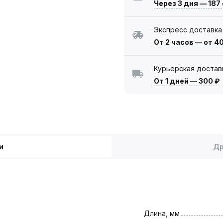
Через 3 дня
—
187
Экспресс доставка
От 2 часов
—
от 4
Курьерская достав
От 1 дней
—
300 ₽
и
Др
Длина, мм