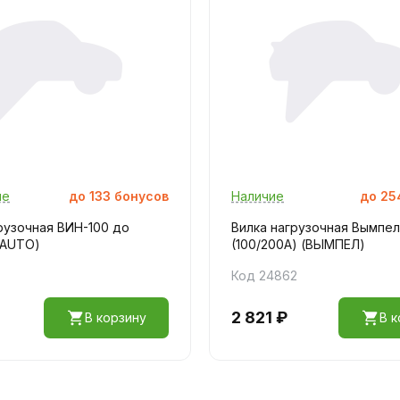
ие
до
133
бонусов
Наличие
до
25
рузочная ВИН-100 до
Вилка нагрузочная Вымпел
PAUTO)
(100/200А) (ВЫМПЕЛ)
Код 24862
2 821 ₽
В корзину
В к