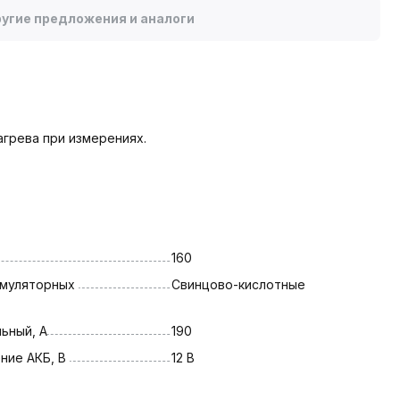
угие предложения и аналоги
грева при измерениях.
160
муляторных 
Свинцово-кислотные
ьный, А
190
ие АКБ, В 
12 В