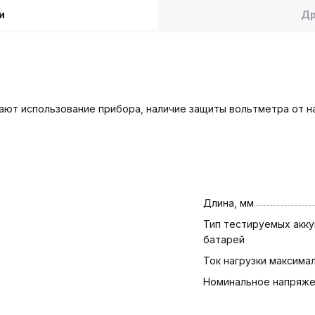
и
Др
ют использование прибора, наличие защиты вольтметра от на
Длина, мм
Тип тестируемых акку
батарей
Ток нагрузки максимал
Номинальное напряжен