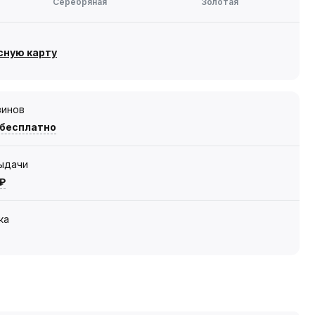
Серебряная
Золотая
сную карту
зинов
 бесплатно
выдачи
 ₽
ка