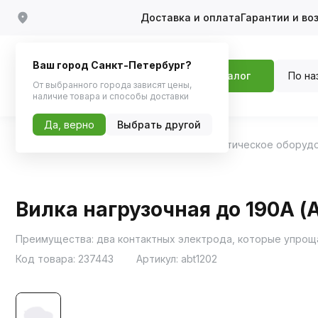
Доставка и оплата
Гарантии и во
Ваш город Санкт-Петербург?
По на
Каталог
От выбранного города зависят цены,
наличие товара и способы доставки
Да, верно
Выбрать другой
Главная
Каталог
Инструменты
Диагностическое оборуд
Вилка нагрузочная до 190А (A
Преимущества: два контактных электрода, которые упроща
Код товара:
237443
Артикул:
abt1202