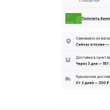
Стандартная
Получить бону
Самовывоз из мага
Сейчас
и позже —
Доставка в пункт 
Через 3 дня
—
187
Курьерская достав
От 2 дней
—
300 ₽