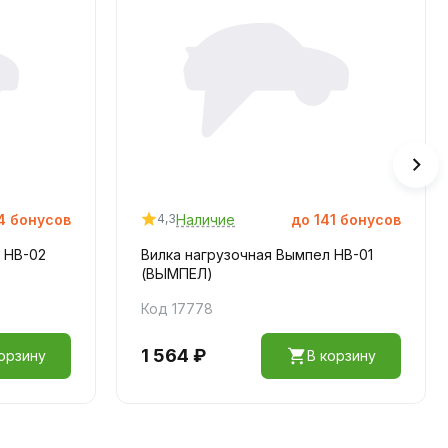
4
бонусов
Наличие
до
141
бонусов
4,3
 НВ-02
Вилка нагрузочная Вымпел НВ-01
(ВЫМПЕЛ)
Код 17778
1 564 ₽
орзину
В корзину