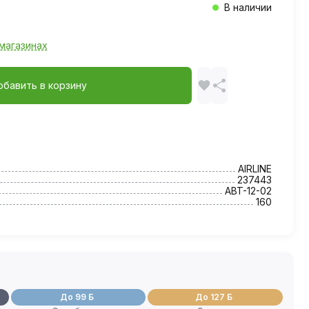
В наличии
магазинах
обавить в корзину
AIRLINE
237443
ABT-12-02
160
До 99 Б
До 127 Б