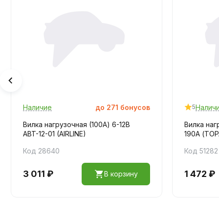
Наличие
до
271
бонусов
Налич
5
Вилка нагрузочная (100А) 6-12В
Вилка наг
ABT-12-01 (AIRLINE)
190А (TO
Код 28640
Код 51282
3 011 ₽
1 472 ₽
В корзину