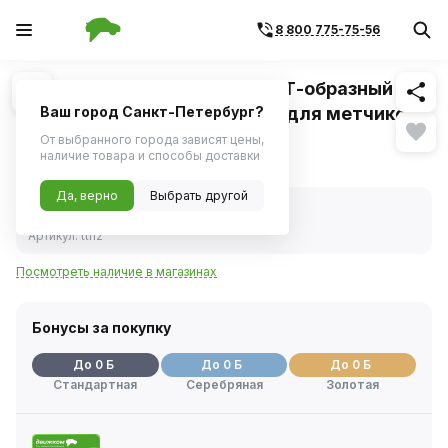
8 800 775-75-56
Похожие
1
/
1
Вороток-держатель Thorvik Т-образный с
быстрозажимным патроном для метчиков
Ваш город Санкт-Петербург?
ручных M5-8
От выбранного города зависят цены,
наличие товара и способы доставки
Нет в наличии
Да, верно
Выбрать другой
Нет в наличии
Код товара:
1114566
Артикул:
tth2
Посмотреть наличие в магазинах
Бонусы за покупку
До 0 Б
До 0 Б
До 0 Б
Стандартная
Серебряная
Золотая