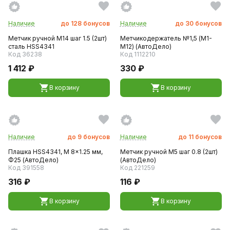
Наличие
до
128
бонусов
Наличие
до
30
бонусов
Метчик ручной M14 шаг 1.5 (2шт)
Метчикодержатель №1,5 (М1-
сталь HSS4341
M12) (АвтоДело)
Код 36238
Код 1112210
1 412 ₽
330 ₽
В корзину
В корзину
Наличие
до
9
бонусов
Наличие
до
11
бонусов
Плашка HSS4341, M 8x1.25 мм,
Метчик ручной M5 шаг 0.8 (2шт)
Ф25 (АвтоДело)
(АвтоДело)
Код 391558
Код 221259
316 ₽
116 ₽
В корзину
В корзину