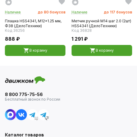
Наличие
до
80
бонусов
Наличие
до
117
бонусов
Плашка HSS4341, M12x1.25 мм,
Метчик ручной M14 шаг 2.0 (2шт)
Ф38 (ДелоТехники)
HSS4341 (ДелоТехники)
Код 36256
Код 36828
888 ₽
1 291 ₽
В корзину
В корзину
8 800 775-75-56
Бесплатный звонок по России
Каталог товаров