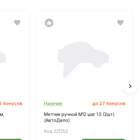
5
бонусов
Наличие
до
27
бонусов
м,
Метчик ручной M12 шаг 1.5 (2шт)
(АвтоДело)
Код 221252