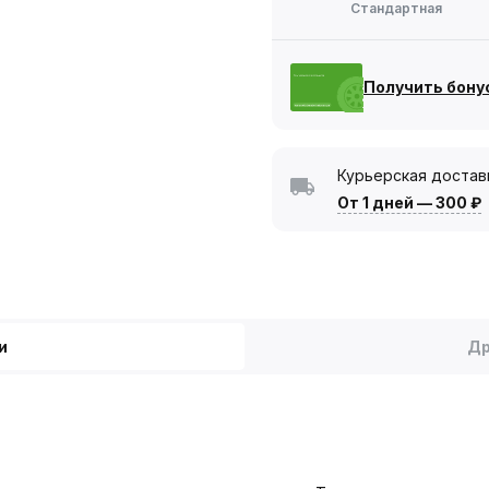
Стандартная
Получить бону
Курьерская достав
От 1 дней
—
300 ₽
и
Др