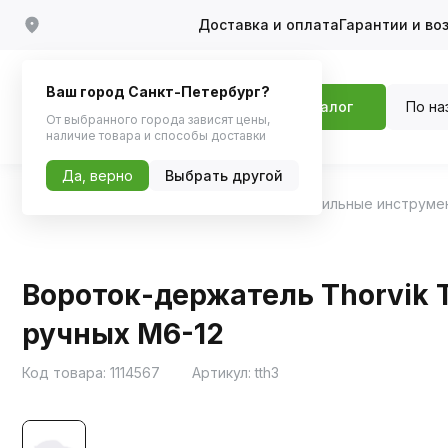
Доставка и оплата
Гарантии и во
Ваш город Санкт-Петербург?
По на
Каталог
От выбранного города зависят цены,
наличие товара и способы доставки
Да, верно
Выбрать другой
Главная
Каталог
Инструменты
Автомобильные инструме
Вороток-держатель Thorvik
ручных M6-12
Код товара:
1114567
Артикул:
tth3