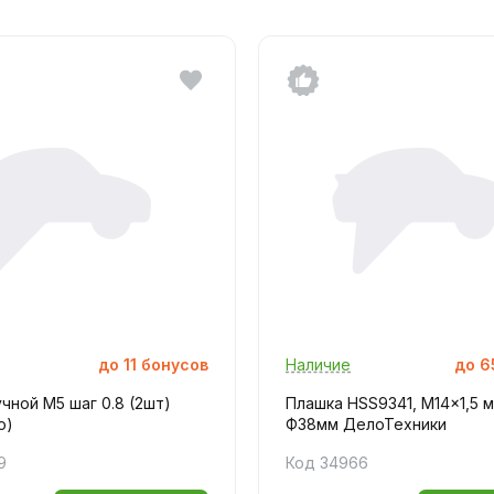
до
11
бонусов
Наличие
до
6
чной M5 шаг 0.8 (2шт)
Плашка HSS9341, M14x1,5 м
о)
Ф38мм ДелоТехники
9
Код 34966