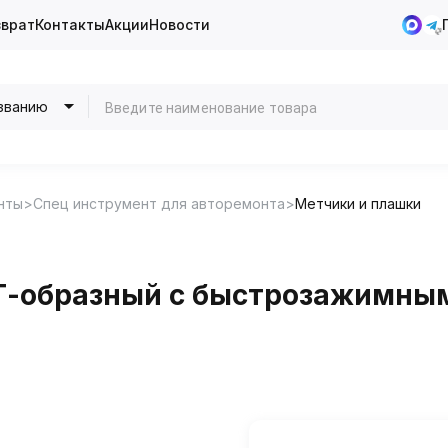
зврат
Контакты
Акции
Новости
званию
нты
Спец инструмент для авторемонта
Метчики и плашки
 Т-образный с быстрозажимны