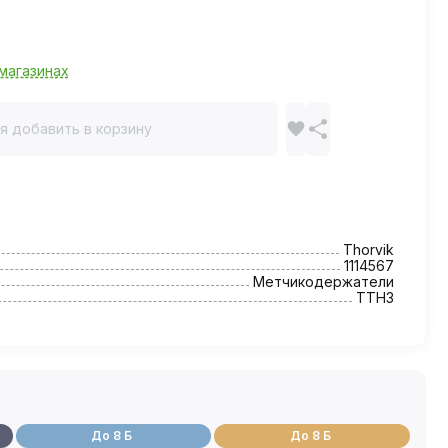
магазинах
я добавить в корзину
Thorvik
1114567
Метчикодержатели
TTH3
До 8 Б
До 8 Б