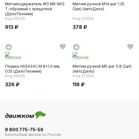
Метчикодержатель №2 М5-М12
Метчик ручной M14 шаг 1.25
Т-образный с трещоткой
(2шт) (АвтоДело)
(ДелоТехники)
Код 36245
Код 221254
913 ₽
378 ₽
Наличие
Наличие
Плашка HSS4341, M 8x1.0 мм,
Метчик ручной M5 шаг 0.8 (2шт)
O25 (ДелоТехники)
(АвтоДело)
Код 36250
Код 221259
326 ₽
116 ₽
8 800 775-75-56
Бесплатный звонок по России