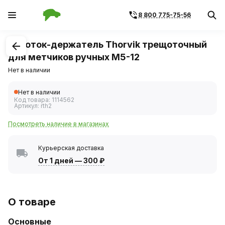
8 800 775-75-56
1
/
1
Вороток-держатель Thorvik трещоточный
для метчиков ручных M5-12
Нет в наличии
Нет в наличии
Код товара:
1114562
Артикул:
rth2
Посмотреть наличие в магазинах
Курьерская доставка
От 1 дней
—
300 ₽
О товаре
Основные