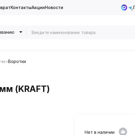
зврат
Контакты
Акции
Новости
званию
чи
Воротки
4мм (KRAFT)
Нет в наличии