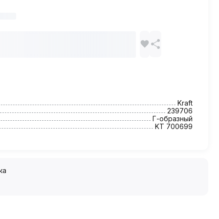
Kraft
239706
Г-образный
KT 700699
ка