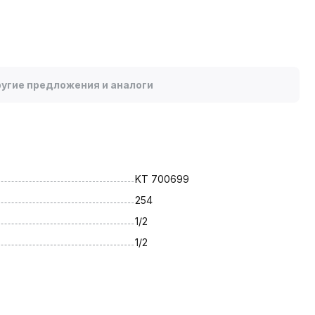
угие предложения и аналоги
KT 700699
254
1/2
1/2