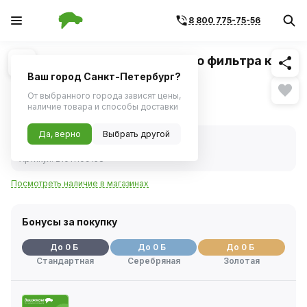
8 800 775-75-56
Похожие
1
/
1
Втулка крепления воздушного фильтра к
карбюратору (БелЗАН)
Ваш город Санкт-Петербург?
От выбранного города зависят цены,
26 ₽
наличие товара и способы доставки
Да, верно
Выбрать другой
В наличии
Код товара:
310943
Артикул:
21011109158
Посмотреть наличие в магазинах
Бонусы за покупку
До 0 Б
До 0 Б
До 0 Б
Стандартная
Серебряная
Золотая