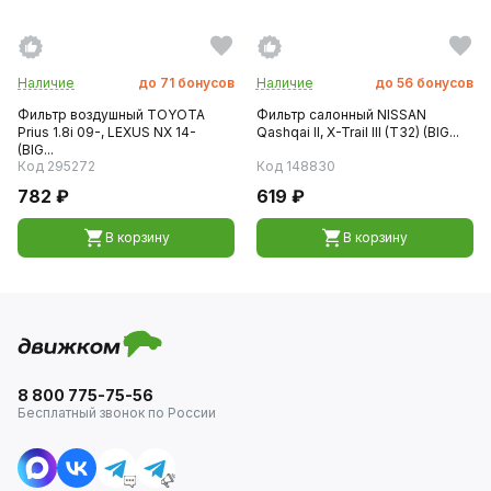
Наличие
до
71
бонусов
Наличие
до
56
бонусов
Фильтр воздушный TOYOTA
Фильтр салонный NISSAN
Prius 1.8i 09-, LEXUS NX 14-
Qashqai II, X-Trail III (T32) (BIG...
(BIG...
Код 295272
Код 148830
782 ₽
619 ₽
В корзину
В корзину
8 800 775-75-56
Бесплатный звонок по России