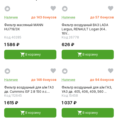
Наличие
до
143
бонусов
Наличие
до
57
бонусов
Фильтр масляный MANN
Фильтр воздушный ВАЗ LADA
HU719/3X
Largus, RENAULT Logan (К4..
16V...
Код 40285
Код 26778
1 586 ₽
626 ₽
В корзину
В корзину
Наличие
до
146
бонусов
Наличие
до
94
бонусов
Фильтр воздушный для а/м ГАЗ
Фильтр воздушный для а/м ГАЗ,
дв. Cummins ISF 2.8 150 л.с....
УАЗ дв. 405, 406, 409, 560 ...
Код 112645
Код 15458
1 615 ₽
1 037 ₽
В корзину
В корзину