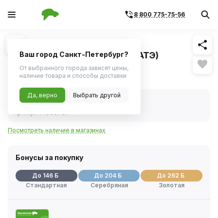
8 800 775-75-56
Похожие
1
/
1
Выключатель массы КАМАЗ
дистанционный 24V 50А (СОАТЭ)
Ваш город Санкт-Петербург?
От выбранного города зависят цены,
2 906 ₽
наличие товара и способы доставки
Да, верно
Выбрать другой
В наличии
Код товара:
20244
Артикул:
14003737
Посмотреть наличие в магазинах
Бонусы за покупку
До 146 Б
До 204 Б
До 262 Б
Стандартная
Серебряная
Золотая