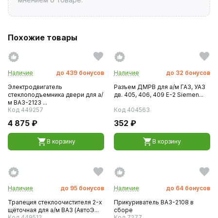
Похожие товары
Наличие
до
439
бонусов
Наличие
до
32
бонусов
Электродвигатель
Разъем ДМРВ для а/м ГАЗ, УАЗ
стеклоподъемника двери для а/
дв. 405, 406, 409 Е-2 Siemen...
м ВАЗ-2123 ...
Код 449257
Код 404563
4 875 ₽
352 ₽
В корзину
В корзину
Наличие
до
95
бонусов
Наличие
до
64
бонусов
Трапеция стеклоочистителя 2-х
Прикуриватель ВАЗ-2108 в
щёточная для а/м ВАЗ (АвтоЭ...
сборе
Код 449512
Код 7277