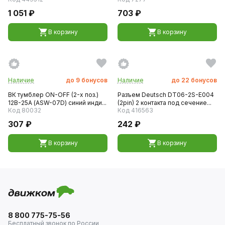
1 051 ₽
703 ₽
В корзину
В корзину
Наличие
до
9
бонусов
Наличие
до
22
бонусов
ВК тумблер ON-OFF (2-х поз.)
Разъем Deutsch DT06-2S-E004
12В-25А (ASW-07D) синий инди...
(2pin) 2 контакта под сечение...
Код 80032
Код 416563
307 ₽
242 ₽
В корзину
В корзину
8 800 775-75-56
Бесплатный звонок по России