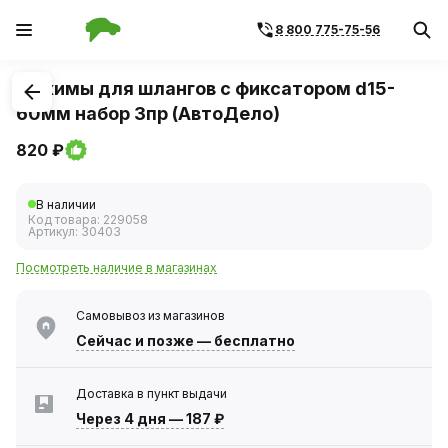
8 800 775-75-56
1
/
1
Зажимы для шлангов с фиксатором d15-
60мм набор 3пр (АвтоДело)
820 ₽
В наличии
Код товара:
229058
Артикул:
30403
Посмотреть наличие в магазинах
Самовывоз из магазинов
Сейчас
и позже — бесплатно
Доставка в пункт выдачи
Через 4 дня
—
187 ₽