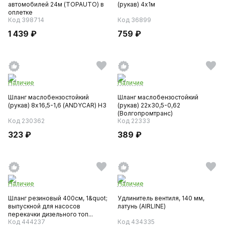
автомобилей 24м (TOPAUTO) в
(рукав) 4х1м
оплетке
Код 398714
Код 36899
1 439 ₽
759 ₽
Наличие
Наличие
Шланг маслобензостойкий
Шланг маслобензостойкий
(рукав) 8х16,5-1,6 (ANDYCAR) H3
(рукав) 22х30,5-0,62
(Волгопромтранс)
Код 230362
Код 22333
323 ₽
389 ₽
Наличие
Наличие
Шланг резиновый 400см, 1&quot;
Удлинитель вентиля, 140 мм,
выпускной для насосов
латунь (AIRLINE)
перекачки дизельного топ...
Код 444237
Код 434335