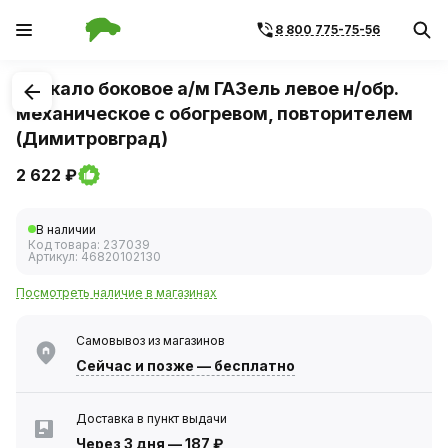
8 800 775-75-56
1
/
2
Зеркало боковое а/м ГАЗель левое н/обр.
механическое с обогревом, повторителем
(Димитровград)
2 622 ₽
В наличии
Код товара:
237039
Артикул:
46820102130
Посмотреть наличие в магазинах
Самовывоз из магазинов
Сейчас
и позже — бесплатно
Доставка в пункт выдачи
Через 3 дня
—
187 ₽