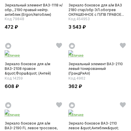
Зеркальный элемент ВАЗ-1118 н/
Зеркало боковое для а/м ВАЗ
обр., 2190 правый нейтр.
2180 стар/обр ЭЛ.обогрев
антиблик (Ergon/Автоблик)
ОКРАШЕННОЕ с П/ПВ ПРАВОЕ...
Код 79848
Код 454953
472 ₽
3 543 ₽
Наличие
Наличие
Зеркало боковое для а/м
Зеркальный элемент ВАЗ-2110
ВАЗ-2108 правое
левый тонированный
&quot;Форш&quot; (Антей)
(ГрандРиАл)
полная компл...
Код 14259
Код 4962
608 ₽
362 ₽
Наличие
Наличие
Зеркало боковое для а/м
Зеркало боковое ВАЗ-2110
ВАЗ-2190 FL левое тросовое,
левое &quot;Антиблик&quot;