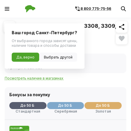
8 800 775-75-56
Похожие
1
/
2
Зеркало боковое для а/м Газ 3308, 3309,
Валдай, КАМАЗ, МАЗ (ГАЗ)
Ваш город Санкт-Петербург?
От выбранного города зависят цены,
1 693 ₽
наличие товара и способы доставки
Да, верно
Выбрать другой
В наличии
Код товара:
378606
Артикул:
618201020
Посмотреть наличие в магазинах
Бонусы за покупку
До 50 Б
До 50 Б
До 50 Б
Стандартная
Серебряная
Золотая