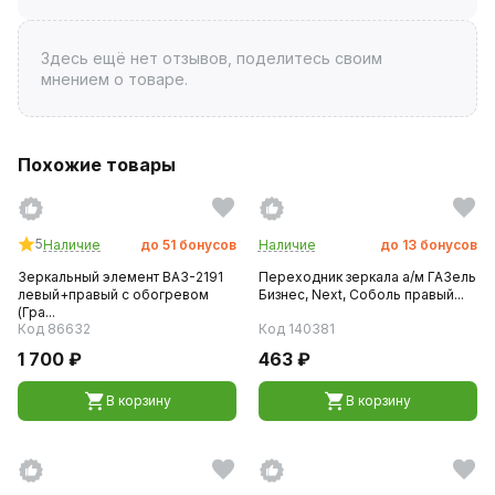
Здесь ещё нет отзывов, поделитесь своим
мнением о товаре.
Похожие товары
5
Наличие
до
51
бонусов
Наличие
до
13
бонусов
Зеркальный элемент ВАЗ-2191
Переходник зеркала а/м ГАЗель
левый+правый с обогревом
Бизнес, Next, Соболь правый...
(Гра...
Код 86632
Код 140381
1 700 ₽
463 ₽
В корзину
В корзину