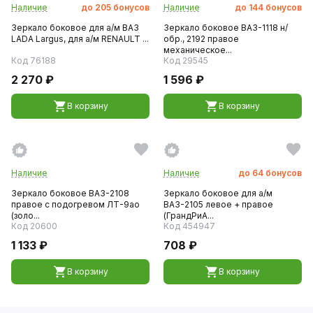
Наличие
до
205
бонусов
Наличие
до
144
бонусов
Зеркало боковое для а/м ВАЗ
Зеркало боковое ВАЗ-1118 н/
LADA Largus, для а/м RENAULT ...
обр., 2192 правое
механическое...
Код 76188
Код 29545
2 270 ₽
1 596 ₽
В корзину
В корзину
Наличие
Наличие
до
64
бонусов
Зеркало боковое ВАЗ-2108
Зеркало боковое для а/м
правое с подогревом ЛТ-9ао
ВАЗ-2105 левое + правое
(золо...
(ГрандРиА...
Код 20600
Код 454947
1 133 ₽
708 ₽
В корзину
В корзину