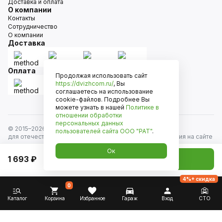
Доставка и оплата
О компании
Контакты
Сотрудничество
О компании
Доставка
Оплата
Продолжая использовать сайт
https://dvizhcom.ru/
, Вы
соглашаетесь на использование
cookie-файлов. Подробнее Вы
можете узнать в нашей
Политике в
отношении обработки
персональных данных
© 2015–
2026
Движком — сеть магазинов автозапчастей
пользователей сайта
ООО "РАТ"
.
для отечественных автомобилей и иномарок. Информация на сайте
носит исключительно информационный характер и не является
Ок
публичной офертой, определяемой положениями
1 693 ₽
Добавить в корзину
ст. 437 Гражданского кодекса РФ. Все права защищены.
4%+ скидка
0
Каталог
Корзина
Избранное
Гараж
Вход
СТО