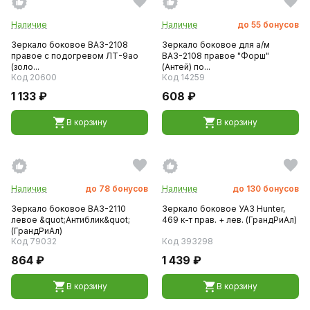
Наличие
Наличие
до
55
бонусов
Зеркало боковое ВАЗ-2108
Зеркало боковое для а/м
правое с подогревом ЛТ-9ао
ВАЗ-2108 правое "Форш"
(золо...
(Антей) по...
Код 20600
Код 14259
1 133 ₽
608 ₽
В корзину
В корзину
Наличие
до
78
бонусов
Наличие
до
130
бонусов
Зеркало боковое ВАЗ-2110
Зеркало боковое УАЗ Hunter,
левое &quot;Антиблик&quot;
469 к-т прав. + лев. (ГрандРиАл)
(ГрандРиАл)
Код 79032
Код 393298
864 ₽
1 439 ₽
В корзину
В корзину