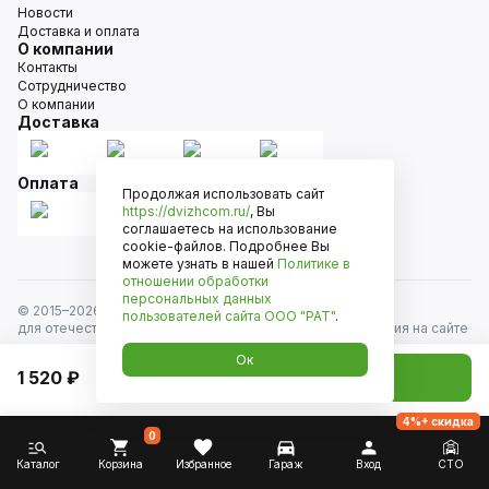
Новости
Доставка и оплата
О компании
Контакты
Сотрудничество
О компании
Доставка
Оплата
Продолжая использовать сайт
https://dvizhcom.ru/
, Вы
соглашаетесь на использование
cookie-файлов. Подробнее Вы
можете узнать в нашей
Политике в
отношении обработки
персональных данных
© 2015–
2026
Движком — сеть магазинов автозапчастей
пользователей сайта
ООО "РАТ"
.
для отечественных автомобилей и иномарок. Информация на сайте
носит исключительно информационный характер и не является
Ок
публичной офертой, определяемой положениями
1 520 ₽
Добавить в корзину
ст. 437 Гражданского кодекса РФ. Все права защищены.
4%+ скидка
0
Каталог
Корзина
Избранное
Гараж
Вход
СТО