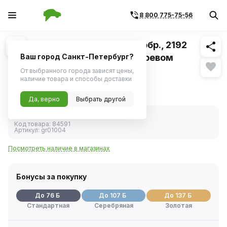
8 800 775-75-56
Похожие
1
/
1
Зеркало боковое ВАЗ-1118 н/обр., 2192
правое механическое, с обогревом
Ваш город Санкт-Петербург?
(ГрандРиАл)
От выбранного города зависят цены,
наличие товара и способы доставки
1 520 ₽
Да, верно
Выбрать другой
В наличии
Код товара:
84591
Артикул:
gr01004
Посмотреть наличие в магазинах
Бонусы за покупку
До 76 Б
До 107 Б
До 137 Б
Стандартная
Серебряная
Золотая