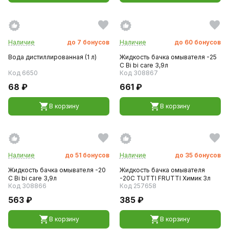
Наличие
до
7
бонусов
Наличие
до
60
бонусов
Вода дистиллированная (1 л)
Жидкость бачка омывателя -25
C Bi bi care 3,9л
Код 6650
Код 308867
68 ₽
661 ₽
В корзину
В корзину
Наличие
до
51
бонусов
Наличие
до
35
бонусов
Жидкость бачка омывателя -20
Жидкость бачка омывателя
C Bi bi care 3,9л
-20C TUTTI FRUTTI Химик 3л
Код 308866
Код 257658
563 ₽
385 ₽
В корзину
В корзину