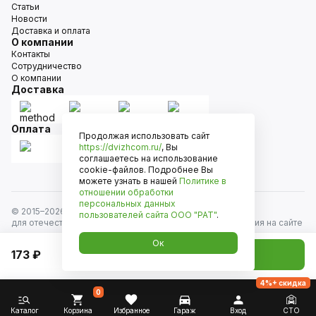
Статьи
Новости
Доставка и оплата
О компании
Контакты
Сотрудничество
О компании
Доставка
Оплата
Продолжая использовать сайт
https://dvizhcom.ru/
, Вы
соглашаетесь на использование
cookie-файлов. Подробнее Вы
можете узнать в нашей
Политике в
отношении обработки
персональных данных
© 2015–
2026
Движком — сеть магазинов автозапчастей
пользователей сайта
ООО "РАТ"
.
для отечественных автомобилей и иномарок. Информация на сайте
носит исключительно информационный характер и не является
Ок
публичной офертой, определяемой положениями
173 ₽
Добавить в корзину
ст. 437 Гражданского кодекса РФ. Все права защищены.
4%+ скидка
0
Каталог
Корзина
Избранное
Гараж
Вход
СТО