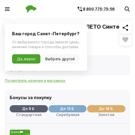
8 800 775-75-56
Похожие
1
/
1
Жидкость бачка омывателя ЛЕТО Синтез
4,5л
Ваш город Санкт-Петербург?
От выбранного города зависят цены,
173 ₽
наличие товара и способы доставки
Да, верно
Выбрать другой
В наличии
Код товара:
44440
Артикул:
44440
Посмотреть наличие в магазинах
Бонусы за покупку
До 9 Б
До 13 Б
До 16 Б
Стандартная
Серебряная
Золотая