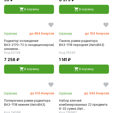
В корзину
В корзину
Наличие
до
654
бонусов
Наличие
до
103
бонусов
Радиатор охлаждения
Панель рамки радиатора
ВАЗ-2170-72 (с кондиционером)
ВАЗ-1118 передняя (АвтоВАЗ)
алюмини...
Код 62748
Код 25040
7 258 ₽
1 141 ₽
В корзину
В корзину
Наличие
до
513
бонусов
Наличие
до
344
бонусов
Поперечина рамки радиатора
Набор ключей
ВАЗ-1118 нижняя (АвтоВАЗ)
комбинированных 22 предмета
6-32 сумка (Авт...
Код 24098
Код 216982