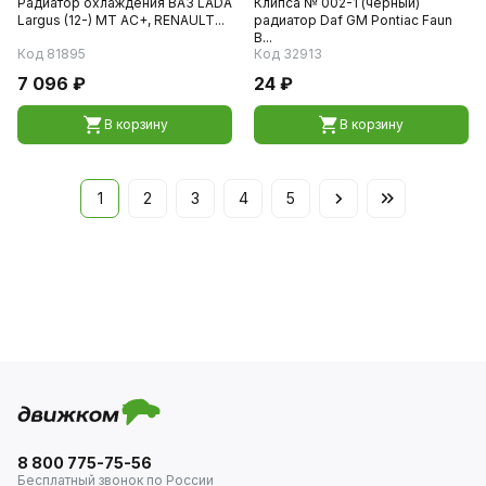
Радиатор охлаждения ВАЗ LADA
Клипса № 002-1 (чёрный)
Largus (12-) MT AC+, RENAULT...
радиатор Daf GM Pontiac Faun
B...
Код 81895
Код 32913
7 096 ₽
24 ₽
В корзину
В корзину
1
2
3
4
5
8 800 775-75-56
Бесплатный звонок по России