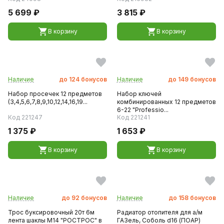
5 699 ₽
3 815 ₽
В корзину
В корзину
Наличие
до
124
бонусов
Наличие
до
149
бонусов
Набор просечек 12 предметов
Набор ключей
(3,4,5,6,7,8,9,10,12,14,16,19...
комбинированных 12 предметов
6-22 "Professio...
Код 221247
Код 221241
1 375 ₽
1 653 ₽
В корзину
В корзину
Наличие
до
92
бонусов
Наличие
до
158
бонусов
Трос буксировочный 20т 6м
Радиатор отопителя для а/м
лента шаклы М14 "РОСТРОС" в
ГАЗель, Соболь d16 (ПОАР)