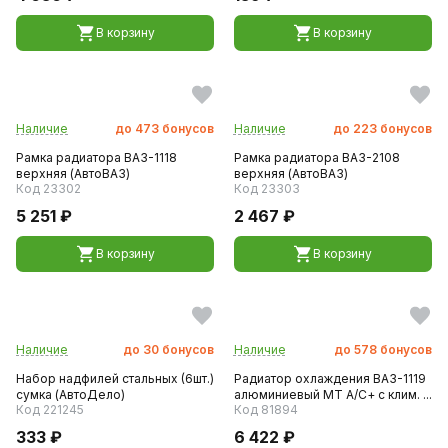
В корзину
В корзину
Наличие
до
473
бонусов
Наличие
до
223
бонусов
Рамка радиатора ВАЗ-1118
Рамка радиатора ВАЗ-2108
верхняя (АвтоВАЗ)
верхняя (АвтоВАЗ)
Код 23302
Код 23303
5 251 ₽
2 467 ₽
В корзину
В корзину
Наличие
до
30
бонусов
Наличие
до
578
бонусов
Набор надфилей стальных (6шт.)
Радиатор охлаждения ВАЗ-1119
сумка (АвтоДело)
алюминиевый МТ А/С+ c клим. ...
Код 221245
Код 81894
333 ₽
6 422 ₽