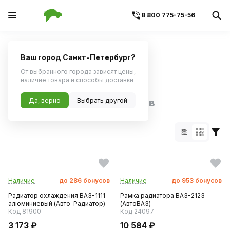
8 800 775-75-56
Главная
Каталог по бренду
Ваш город Санкт-Петербург?
Поиск по артикулу
Поиск по VIN
От выбранного города зависят цены,
наличие товара и способы доставки
Бренд avtom:
Да, верно
Выбрать другой
4207 товаров
Наличие
до
286
бонусов
Наличие
до
953
бонусов
Радиатор охлаждения ВАЗ-1111
Рамка радиатора ВАЗ-2123
алюминиевый (Авто-Радиатор)
(АвтоВАЗ)
Код 81900
Код 24097
3 173 ₽
10 584 ₽