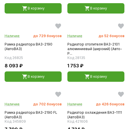
В корзину
В корзину
Наличие
до
729
бонусов
Наличие
до
52
бонусов
Рамка радиатора ВАЗ-2190
Радиатор отопителя ВАЗ-2101
(АвтоВАЗ)
алюминиевый (широкий) (Авто-
Р...
Код 26825
Код 28135
8 093 ₽
1 753 ₽
В корзину
В корзину
Наличие
до
702
бонусов
Наличие
до
426
бонусов
Рамка радиатора ВАЗ-2190 FL
Радиатор охлаждения ВАЗ-1111
(АвтоВАЗ)
(АвтоВАЗ)
Код 345809
Код 421606