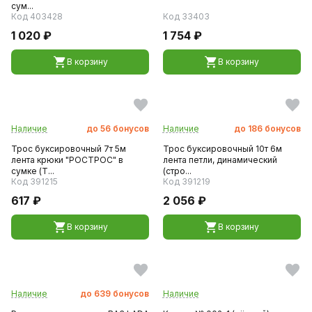
сум...
Код 403428
Код 33403
1 020 ₽
1 754 ₽
В корзину
В корзину
Наличие
до
56
бонусов
Наличие
до
186
бонусов
Трос буксировочный 7т 5м
Трос буксировочный 10т 6м
лента крюки "РОСТРОС" в
лента петли, динамический
сумке (T...
(стро...
Код 391215
Код 391219
617 ₽
2 056 ₽
В корзину
В корзину
Наличие
до
639
бонусов
Наличие