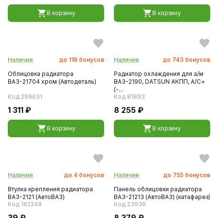
В корзину
В корзину
Наличие
до
118
бонусов
Наличие
до
743
бонусов
Облицовка радиатора
Радиатор охлаждения для а/м
ВАЗ-21704 хром (Автодеталь)
ВАЗ-2190, DATSUN АКПП, А/С+
(-...
Код 299631
Код 81893
1 311 ₽
8 255 ₽
В корзину
В корзину
Наличие
до
4
бонусов
Наличие
до
755
бонусов
Втулка крепления радиатора
Панель облицовки радиатора
ВАЗ-2121 (АвтоВАЗ)
ВАЗ-21213 (АвтоВАЗ) (катафарез)
Код 182249
Код 23936
39 ₽
8 379 ₽