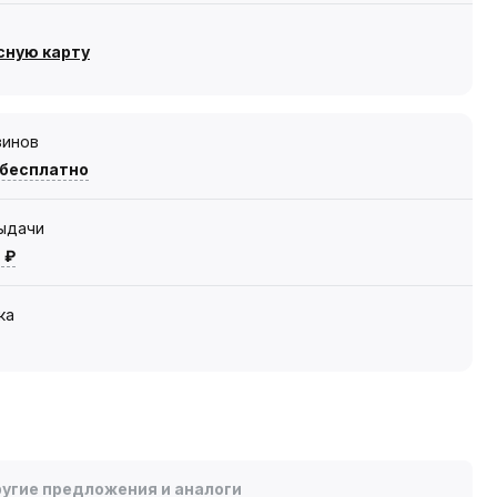
сную карту
зинов
 бесплатно
выдачи
 ₽
ка
угие предложения и аналоги