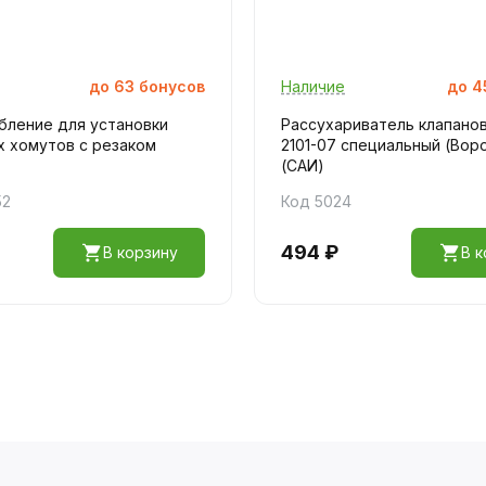
до
63
бонусов
Наличие
до
4
бление для установки
Рассухариватель клапано
х хомутов с резаком
2101-07 специальный (Вор
(САИ)
52
Код 5024
494 ₽
В корзину
В к