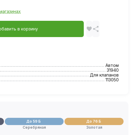
магазинах
обавить в корзину
Автом
31940
Для клапанов
113050
До 59 Б
До 76 Б
Серебряная
Золотая