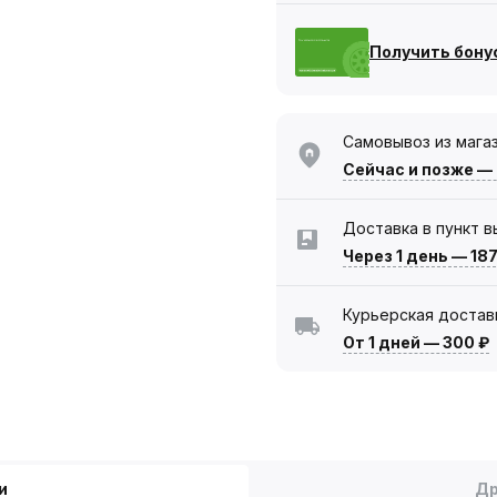
Получить бону
Самовывоз из мага
Сейчас
и позже —
Доставка в пункт 
Через 1 день
—
187
Курьерская достав
От 1 дней
—
300 ₽
и
Др