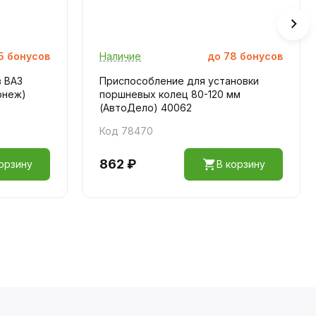
5
бонусов
Наличие
до
78
бонусов
в ВАЗ
Приспособление для установки
онеж)
поршневых колец 80-120 мм
(АвтоДело) 40062
Код 78470
862 ₽
орзину
В корзину