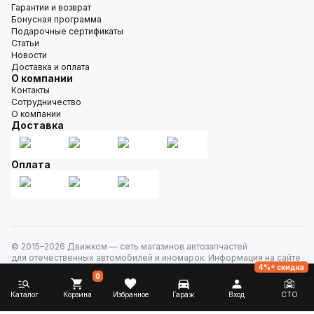
Гарантии и возврат
Бонусная программа
Подарочные сертификаты
Статьи
Новости
Доставка и оплата
О компании
Контакты
Сотрудничество
О компании
Доставка
Оплата
© 2015–
2026
Движком — сеть магазинов автозапчастей
для отечественных автомобилей и иномарок. Информация на сайте
4%+ скидка
носит исключительно информационный характер и не является
0
публичной офертой, определяемой положениями
ст. 437 Гражданского кодекса РФ. Все права защищены.
Каталог
Корзина
Избранное
Гараж
Вход
СТО