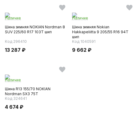
Наличие
Наличие
Шина зимняя NOKIAN Nordman 8
Шина зимняя Nokian
SUV 225/60 R17 103T шип
Hakkapeliitta 9 205/55 R16 94T
шип
Код 296410
Код 1040591
13 287 ₽
9 662 ₽
Наличие
Шина R13 155/70 NOKIAN
Nordman SX3 75T
Код 324641
4 674 ₽