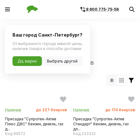
8 800 775-75-56
Главная
Каталог по бренду
Ваш город Санкт-Петербург?
Поиск по артикулу
Поиск по VIN
От выбранного города зависят цены,
наличие товара и способы доставки
Бренд Suprotec:
Да, верно
Выбрать другой
18 товаров
Наличие
до
227
бонусов
Наличие
до
174
бонусов
Присадка "Супротек-Актив
Присадка "Супротек-Актив
Плюс ДВС" бензин, дизель, газ
Стандарт" бензин, дизель, газ
д...
дл...
Код 99572
Код 233322