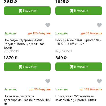
2 513 ₽
1 925 ₽
В корзину
В корзину
Наличие
до
170
бонусов
Наличие
до
59
бонусов
Присадка "Супротек-Актив
Воск силиконовый Suprotec Sa-
Регуляр" бензин, дизель, газ
120 APROHIM 200мл
100мл
Код 35313
Код 323552
1 879 ₽
649 ₽
В корзину
В корзину
Наличие
до
95
бонусов
Наличие
до
163
бонусов
Промывка двигателя
Присадка в ГУР смазочная
долговременная (Suprotec) 285
композиция (Suprotec) 60мл
мл