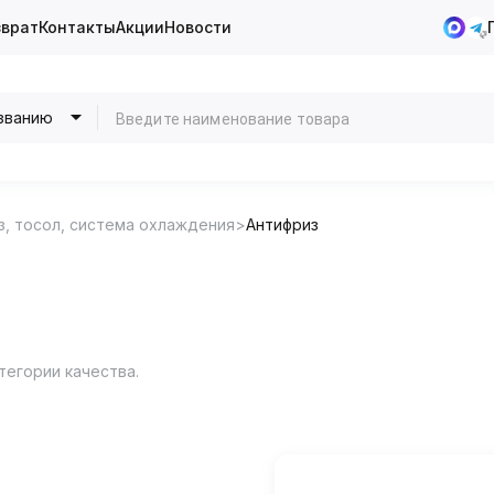
зврат
Контакты
Акции
Новости
званию
з, тосол, система охлаждения
Антифриз
егории качества.