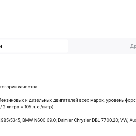
и
Др
егории качества.
ензиновых и дизельных двигателей всех марок, уровень форс
 2 литра = 105 л. с./литр).
/5345; BMW N600 69.0; Daimler Chrysler DBL 7700.20; VW, Audi,