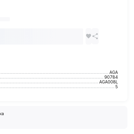
AGA
90784
AGA008L
5
ка