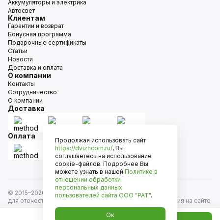
Аккумуляторы и электрика
Автосвет
Клиентам
Гарантии и возврат
Бонусная программа
Подарочные сертификаты
Статьи
Новости
Доставка и оплата
О компании
Контакты
Сотрудничество
О компании
Доставка
Оплата
Продолжая использовать сайт
https://dvizhcom.ru/
, Вы
соглашаетесь на использование
cookie-файлов. Подробнее Вы
можете узнать в нашей
Политике в
отношении обработки
персональных данных
© 2015–
2026
Движком — сеть магазинов автозапчастей
пользователей сайта
ООО "РАТ"
.
для отечественных автомобилей и иномарок. Информация на сайте
носит исключительно информационный характер и не является
Ок
публичной офертой, определяемой положениями