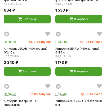
красный G12 5 кг
флуоресцентный красный G12...
Код 377509
Код 247335
684 ₽
1 533 ₽
В корзину
В корзину
Наличие
до
211
бонусов
Наличие
до
106
бонусов
Антифриз LECAR (-40) красный
Антифриз SIBIRIA (-40) зеленый
G12 10 кг
G11 5 кг
Код 215137
Код 94075
2 340 ₽
1 173 ₽
В корзину
В корзину
Наличие
до
85
бонусов
Наличие
до
39
бонусов
Антифриз Полярник (-40)
Антифриз AGA Z42 (-42) зеленый
красный 5кг
5 кг