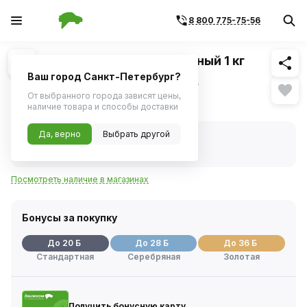
8 800 775-75-56
Похожие
1
/
3
Антифриз AGA Z40 (-40) красный 1 кг
Ваш город Санкт-Петербург?
НАЗНАЧЕНИЕ Универсальный антифриз.
От выбранного города зависят цены,
395 ₽
наличие товара и способы доставки
Да, верно
Выбрать другой
В наличии
Код товара:
90781
Артикул:
aga001z
Посмотреть наличие в магазинах
Бонусы за покупку
До 20 Б
До 28 Б
До 36 Б
Стандартная
Серебряная
Золотая
Получить бонусную карту