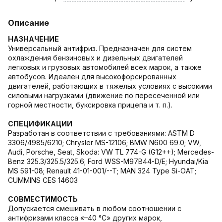
Описание
НАЗНАЧЕНИЕ
Универсальный антифриз. Предназначен для систем
охлаждения бензиновых и дизельных двигателей
легковых и грузовых автомобилей всех марок, а также
автобусов. Идеален для высокофорсированных
двигателей, работающих в тяжелых условиях с высокими
силовыми нагрузками (движение по пересеченной или
горной местности, буксировка прицепа и т. п.).
СПЕЦИФИКАЦИИ
Разработан в соответствии с требованиями: ASTM D
3306/4985/6210; Chrysler MS-12106; BMW N600 69.0; VW,
Audi, Porsche, Seat, Skoda: VW TL 774-G (G12++); Mercedes-
Benz 325.3/325.5/325.6; Ford WSS-M97B44-D/E; Hyundai/Kia
MS 591-08; Renault 41-01-001/--T; MAN 324 Type Si-OAT;
CUMMINS CES 14603
СОВМЕСТИМОСТЬ
Допускается смешивать в любом соотношении с
антифризами класса «–40 °С» других марок,