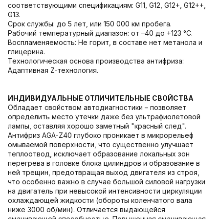
соответствующими спецификациям: G11, G12, G12+, G12++,
G13.
Срок службы: до 5 лет, или 150 000 км пробега.
Рабочий температурный диапазон: от –40 до +123 °C.
Воспламеняемость: Не горит, в составе нет метанола и
глицерина.
Технологическая основа производства антифриза:
Адаптивная Z-технология.
ИНДИВИДУАЛЬНЫЕ ОТЛИЧИТЕЛЬНЫЕ СВОЙСТВА
Обладает свойством автодиагностики – позволяет
определить место утечки даже без ультрафиолетовой
лампы, оставляя хорошо заметный "красный след".
Антифриз AGA-Z40 глубоко проникает в микрорельеф
омываемой поверхности, что существенно улучшает
теплоотвод, исключает образование локальных зон
перегрева в головке блока цилиндров и образование в
ней трещин, предотвращая выход двигателя из строя,
что особенно важно в случае большой силовой нагрузки
на двигатель при невысокой интенсивности циркуляции
охлаждающей жидкости (обороты коленчатого вала
ниже 3000 об/мин). Отличается выдающейся
смачивающей способностью. Повышенная смачивающая