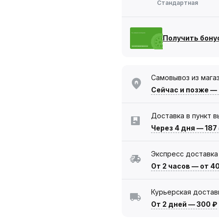
Стандартная
Получить бону
Самовывоз из мага
Сейчас
и позже —
Доставка в пункт 
Через 4 дня
—
187
Экспресс доставка
От 2 часов
—
от 4
Курьерская достав
От 2 дней
—
300 ₽