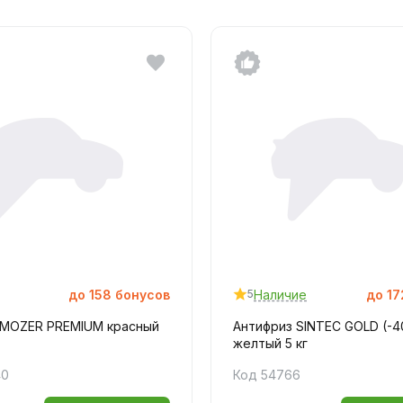
до
158
бонусов
Наличие
до
17
5
 MOZER PREMIUM красный
Антифриз SINTEC GOLD (-4
желтый 5 кг
40
Код 54766