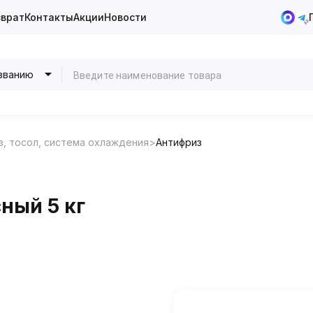
зврат
Контакты
Акции
Новости
званию
з, тосол, система охлаждения
Антифриз
ный 5 кг