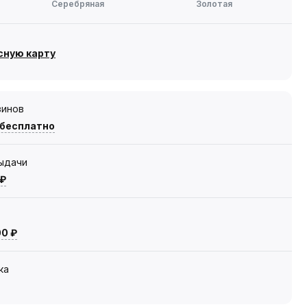
Серебряная
Золотая
сную карту
зинов
 бесплатно
выдачи
 ₽
00 ₽
ка