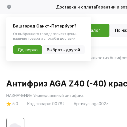
Доставка и оплата
Гарантии и во
Ваш город Санкт-Петербург?
По на
Каталог
От выбранного города зависят цены,
наличие товара и способы доставки
Да, верно
Выбрать другой
Главная
Каталог
Масла и технические жидкости
Антифри
Антифриз AGA Z40 (-40) крас
НАЗНАЧЕНИЕ Универсальный антифриз.
5.0
Код товара:
90782
Артикул:
aga002z