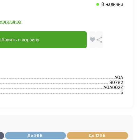
В наличии
магазинах
обавить в корзину
AGA
90782
AGA002Z
5
До 98 Б
До 126 Б