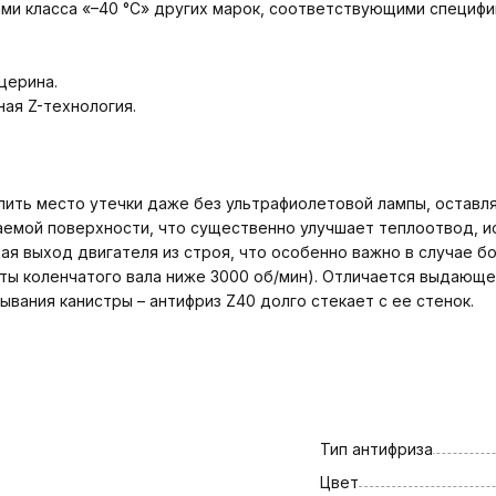
 класса «–40 °С» других марок, соответствующими спецификаци
церина.
ая Z-технология.
ить место утечки даже без ультрафиолетовой лампы, оставля
емой поверхности, что существенно улучшает теплоотвод, ис
я выход двигателя из строя, что особенно важно в случае бо
ты коленчатого вала ниже 3000 об/мин). Отличается выдающ
ания канистры – антифриз Z40 долго стекает с ее стенок.
Тип антифриза
Цвет