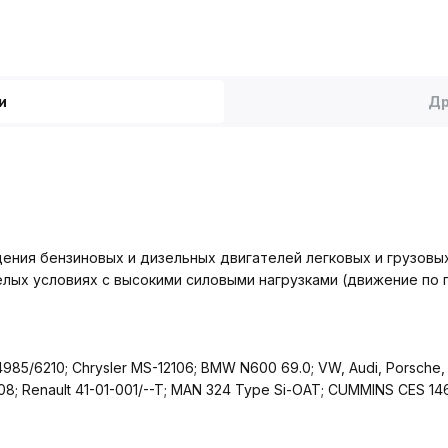
и
Др
ения бензиновых и дизельных двигателей легковых и грузовых
ых условиях с высокими силовыми нагрузками (движение по п
5/6210; Chrysler MS-12106; BMW N600 69.0; VW, Audi, Porsche,
08; Renault 41-01-001/--T; MAN 324 Type Si-OAT; CUMMINS CES 14