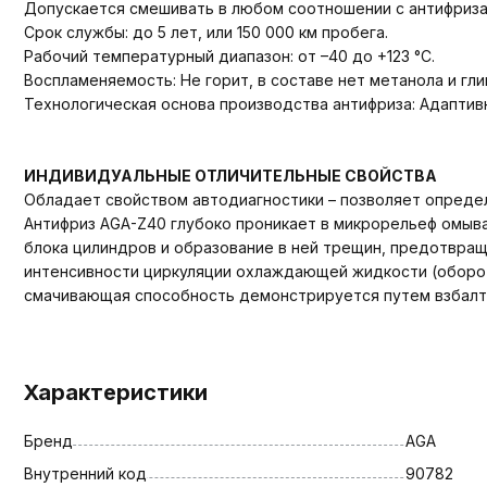
Допускается смешивать в любом соотношении с антифризами
Срок службы: до 5 лет, или 150 000 км пробега.
Рабочий температурный диапазон: от –40 до +123 °C.
Воспламеняемость: Не горит, в составе нет метанола и гли
Технологическая основа производства антифриза: Адаптивн
ИНДИВИДУАЛЬНЫЕ ОТЛИЧИТЕЛЬНЫЕ СВОЙСТВА
Обладает свойством автодиагностики – позволяет определ
Антифриз AGA-Z40 глубоко проникает в микрорельеф омыва
блока цилиндров и образование в ней трещин, предотвраща
интенсивности циркуляции охлаждающей жидкости (оборо
смачивающая способность демонстрируется путем взбалтыв
Характеристики
Бренд
AGA
Внутренний код
90782