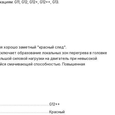
ям: G11, G12, G12+, G12++, G13.
я хорошо заметный "красный след".
ключает образование локальных зон перегрева в головке
льшой силовой нагрузки на двигатель при невысокой
ейся смачивающей способностью. Повышенная
G12++
Красный