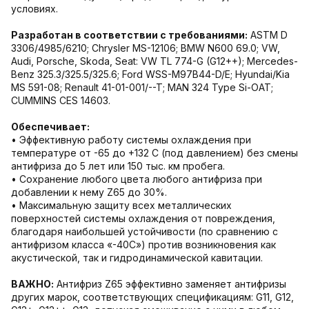
условиях.
Разработан в соответствии с требованиями:
ASTM D
3306/4985/6210; Chrysler MS-12106; BMW N600 69.0; VW,
Audi, Porsche, Skoda, Seat: VW TL 774-G (G12++); Mercedes-
Benz 325.3/325.5/325.6; Ford WSS-M97B44-D/E; Hyundai/Kia
MS 591-08; Renault 41-01-001/--T; MAN 324 Type Si-OAT;
CUMMINS CES 14603.
Обеспечивает:
• Эффективную работу системы охлаждения при
температуре от -65 до +132 С (под давлением) без смены
антифриза до 5 лет или 150 тыс. км пробега.
• Сохранение любого цвета любого антифриза при
добавлении к нему Z65 до 30%.
• Максимальную защиту всех металлических
поверхностей системы охлаждения от повреждения,
благодаря наибольшей устойчивости (по сравнению с
антифризом класса «-40С») против возникновения как
акустической, так и гидродинамической кавитации.
ВАЖНО:
Антифриз Z65 эффективно заменяет антифризы
других марок, соответствующих спецификациям: G11, G12,