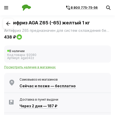
8 800 775-75-56
1
/
2
Антифриз AGA Z65 (-65) желтый 1 кг
Антифриз Z65 предназначен для систем охлаждения бензиновых и дизельных двигателей легковых и грузовых автомобилей всех марок, а также автобусов.
438 ₽
В наличии
Код товара:
92080
Артикул:
aga042z
Посмотреть наличие в магазинах
Самовывоз из магазинов
Сейчас
и позже — бесплатно
Доставка в пункт выдачи
Через 2 дня
—
187 ₽