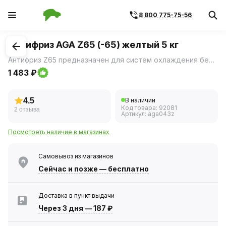
8 800 775-75-56
1
/
2
Антифриз AGA Z65 (-65) желтый 5 кг
Антифриз Z65 предназначен для систем охлаждения бензиновых и дизельных двигателей легковых и грузовых автомобилей всех марок, а также автобусов.
1 483 ₽
4.5
В наличии
Код товара:
92081
2 отзыва
Артикул:
aga043z
Посмотреть наличие в магазинах
Самовывоз из магазинов
Сейчас
и позже — бесплатно
Доставка в пункт выдачи
Через 3 дня
—
187 ₽