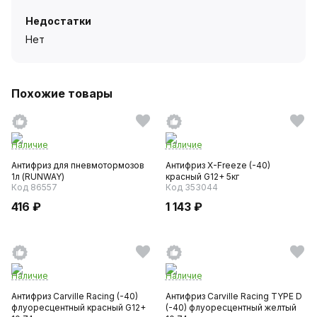
Недостатки
Нет
Похожие товары
Наличие
Наличие
Антифриз для пневмотормозов
Антифриз X-Freeze (-40)
1л (RUNWAY)
красный G12+ 5кг
Код 86557
Код 353044
416 ₽
1 143 ₽
Наличие
Наличие
Антифриз Carville Racing (-40)
Антифриз Carville Racing TYPE D
флуоресцентный красный G12+
(-40) флуоресцентный желтый