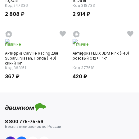
10,74 кг
10,74 кг
Код 247336
Код 318733
2 808 ₽
2 914 ₽
Наличие
Наличие
Антифриз Carville Racing для
Антифриз FELIX JDM Pink (-40)
Subaru, Nissan, Honda (-40)
розовый G12++ 1кг
синий 1кг
Код 363151
Код 377518
367 ₽
420 ₽
8 800 775-75-56
Бесплатный звонок по России