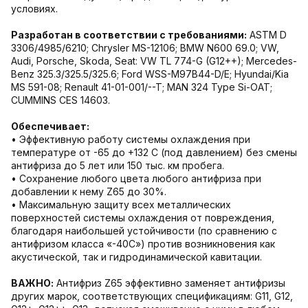
условиях.
Разработан в соответствии с требованиями:
ASTM D
3306/4985/6210; Chrysler MS-12106; BMW N600 69.0; VW,
Audi, Porsche, Skoda, Seat: VW TL 774-G (G12++); Mercedes-
Benz 325.3/325.5/325.6; Ford WSS-M97B44-D/E; Hyundai/Kia
MS 591-08; Renault 41-01-001/--T; MAN 324 Type Si-OAT;
CUMMINS CES 14603.
Обеспечивает:
• Эффективную работу системы охлаждения при
температуре от -65 до +132 С (под давлением) без смены
антифриза до 5 лет или 150 тыс. км пробега.
• Сохранение любого цвета любого антифриза при
добавлении к нему Z65 до 30%.
• Максимальную защиту всех металлических
поверхностей системы охлаждения от повреждения,
благодаря наибольшей устойчивости (по сравнению с
антифризом класса «-40С») против возникновения как
акустической, так и гидродинамической кавитации.
ВАЖНО:
Антифриз Z65 эффективно заменяет антифризы
других марок, соответствующих спецификациям: G11, G12,