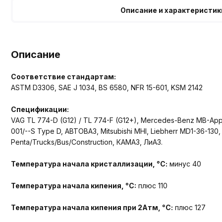
Описание и характеристик
Описание
Соответствие стандартам:
ASTM D3306, SAE J 1034, BS 6580, NFR 15-601, KSM 2142
Спецификации:
VAG TL 774-D (G12) / TL 774-F (G12+), Mercedes-Benz MB-App
001/--S Type D, АВТОВАЗ, Mitsubishi MHI, Liebherr MD1-36-130,
Penta/Trucks/Bus/Construction, КАМАЗ, ЛиАЗ.
Температура начала кристаллизации, °С:
минус 40
Температура начала кипения, °C:
плюс 110
Температура начала кипения при 2Атм, °С:
плюс 127