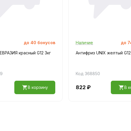
до
40
бонусов
Наличие
до
7
ЕВРАЗИЯ красный G12 3кг
Антифриз UNIX желтый G12
99
Код 368850
822 ₽
В корзину
В к