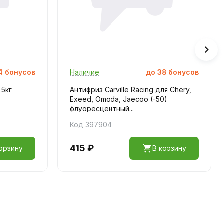
4
бонусов
Наличие
до
38
бонусов
 5кг
Антифриз Carville Racing для Chery,
Exeed, Omoda, Jaecoo (-50)
флуоресцентный...
Код 397904
415 ₽
орзину
В корзину