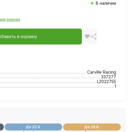
В наличии
магазинах
обавить в корзину
Carville Racing
337277
L2022755
1
До 22 Б
До 28 Б