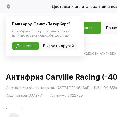
Доставка и оплата
Гарантии и во
Ваш город Санкт-Петербург?
По на
Каталог
От выбранного города зависят цены,
наличие товара и способы доставки
Да, верно
Выбрать другой
Главная
Каталог
Масла и технические жидкости
Антифри
Антифриз Carville Racing (-40
Код товара:
337277
Артикул:
l2022755