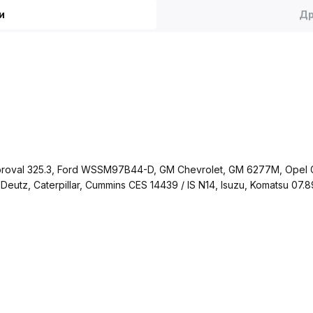
и
Др
roval 325.3, Ford WSSM97B44-D, GM Chevrolet, GM 6277M, Opel G
 Deutz, Caterpillar, Cummins CES 14439 / IS N14, Isuzu, Komatsu 0