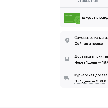
Стандартная
Получить бону
Самовывоз из мага
Сейчас
и позже —
Доставка в пункт 
Через 1 день
—
187
Курьерская достав
От 1 дней
—
300 ₽