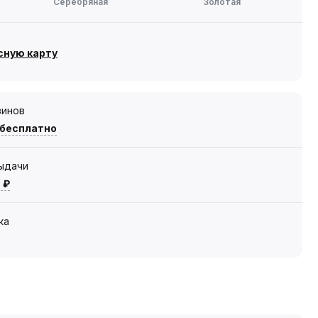
Серебряная
Золотая
сную карту
зинов
 бесплатно
выдачи
 ₽
ка