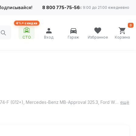
Подписывайся!
8 800 775-75-56
с 9:00 до 21:00 ежедневно
4%+ скидка
0
СТО
Вход
Гараж
Избранное
Корзина
Соответствие стандартам: ASTM D3306, SAE J 1034, BS 6580, NFR 15-601, KSM 2142 Спецификации: VAG TL 774-D (G12) / TL 774-F (G12+), Mercedes-Benz MB-Approval 325.3, Ford WSSM97B44-D, GM Chevrolet, GM 6277M, Opel GMW 3420, Great Wall (GWM), HAVAL, Renault-Nissan 41-01-001/--S Type D, АВТОВАЗ, Mitsubishi MHI, Liebherr MD1-36-130, Deutz, Caterpillar, Cummins CES 14439 / IS N14, Isuzu, Komatsu 07.892, MTU, MAN 324 Typ SNF, DAF 74002, Renault Trucks, Volvo Penta/Trucks/Bus/Construction, КАМАЗ, ЛиАЗ.
ещё