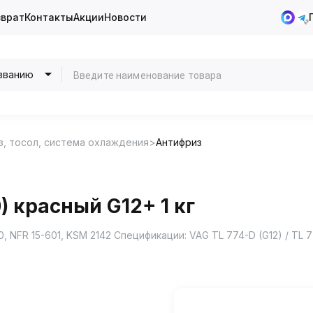
зврат
Контакты
Акции
Новости
званию
з, тосол, система охлаждения
Антифриз
) красный G12+ 1 кг