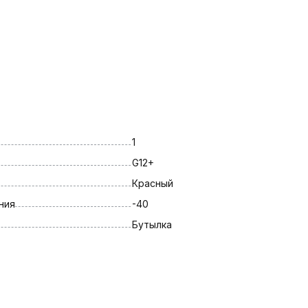
1
G12+
Красный
ния
-40
Бутылка