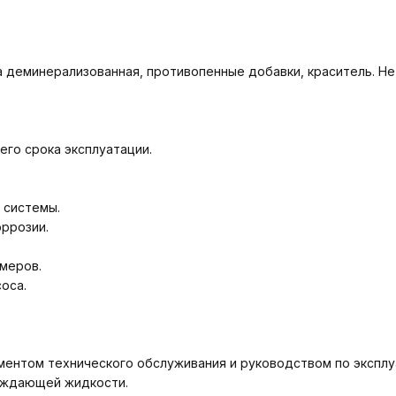
а деминерализованная, противопенные добавки, краситель. Не
его срока эксплуатации.
 системы.
ррозии.
омеров.
оса.
ентом технического обслуживания и руководством по эксплу
аждающей жидкости.