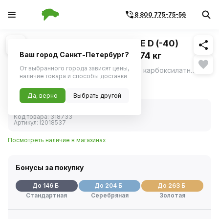
8 800 775-75-56
Похожие
1
/
3
Антифриз Carville Racing TYPE D (-40)
флуоресцентный желтый 10,74 кг
Ваш город Санкт-Петербург?
От выбранного города зависят цены,
Антифриз Carville Racing изготовлен по карбоксилатной технологии OAT (Organic Acid Technology), на основе моноэтиленгликоля высшего сорта и комплекса солей карбоновых кислот в соответствии с требованиями спецификации Renault 41-01-001/S Type D.
ещё
наличие товара и способы доставки
2 914 ₽
Да, верно
Выбрать другой
В наличии
Код товара:
318733
Артикул:
l2018537
Посмотреть наличие в магазинах
Бонусы за покупку
До 146 Б
До 204 Б
До 263 Б
Стандартная
Серебряная
Золотая