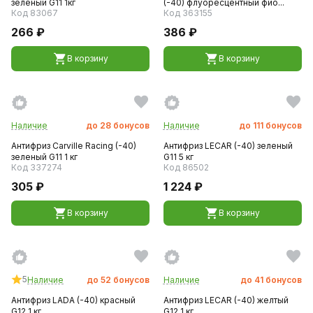
зеленый G11 1кг
(-40) флуоресцентный фио...
Код 83067
Код 363155
266 ₽
386 ₽
В корзину
В корзину
Наличие
до
28
бонусов
Наличие
до
111
бонусов
Антифриз Carville Racing (-40)
Антифриз LECAR (-40) зеленый
зеленый G11 1 кг
G11 5 кг
Код 337274
Код 86502
305 ₽
1 224 ₽
В корзину
В корзину
5
Наличие
до
52
бонусов
Наличие
до
41
бонусов
Антифриз LADA (-40) красный
Антифриз LECAR (-40) желтый
G12 1 кг
G12 1 кг