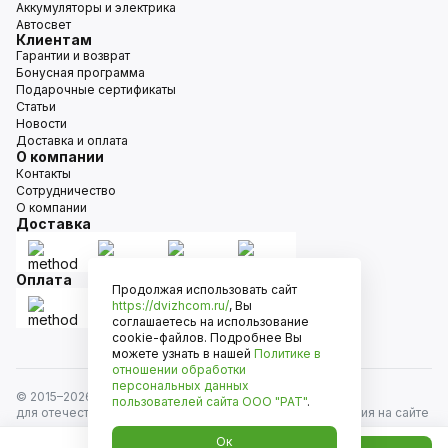
Аккумуляторы и электрика
Автосвет
Клиентам
Гарантии и возврат
Бонусная программа
Подарочные сертификаты
Статьи
Новости
Доставка и оплата
О компании
Контакты
Сотрудничество
О компании
Доставка
Оплата
Продолжая использовать сайт
https://dvizhcom.ru/
, Вы
соглашаетесь на использование
cookie-файлов. Подробнее Вы
можете узнать в нашей
Политике в
отношении обработки
персональных данных
© 2015–
2026
Движком — сеть магазинов автозапчастей
пользователей сайта
ООО "РАТ"
.
для отечественных автомобилей и иномарок. Информация на сайте
носит исключительно информационный характер и не является
Ок
публичной офертой, определяемой положениями