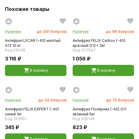
Похожие товары
Наличие
до
281
бонусов
Наличие
до
96
бонусов
Антифриз LECAR (-40) желтый
Антифриз FELIX Carbox (-40)
G12 10 кг
красный G12+ 3кг
Код 215135
Код 377507
3 116 ₽
1 056 ₽
В корзину
В корзину
Наличие
до
32
бонусов
Наличие
до
75
бонусов
Антифриз FELIX EXPERT (-40)
Антифриз Полярник (-40) G11
синий 1кг
зеленый 5кг
Код 203551
Код 435146
345 ₽
823 ₽
В корзину
В корзину