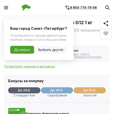
8 800 775-75-56
Похожие
1
/
3
Антифриз LADA (-40) красный G12 1 кг
Ваш город Санкт-Петербург?
Профессиональный антифриз LADA-40 G12 предназначен для охлаждения бензиновых и дизельных двигателей внутреннего сгорания и может быть использован в качестве рабочей жидкости в теплообменных агрегатах, работающих при низких и умеренных температурах.
ещё
От выбранного города зависят цены,
570 ₽
наличие товара и способы доставки
Да, верно
Выбрать другой
5.0
В наличии
Код товара:
42923
1 отзыв
Артикул:
88888200001082
Посмотреть наличие в магазинах
Бонусы за покупку
До 29 Б
До 40 Б
До 52 Б
Стандартная
Серебряная
Золотая
Получить бонусную карту