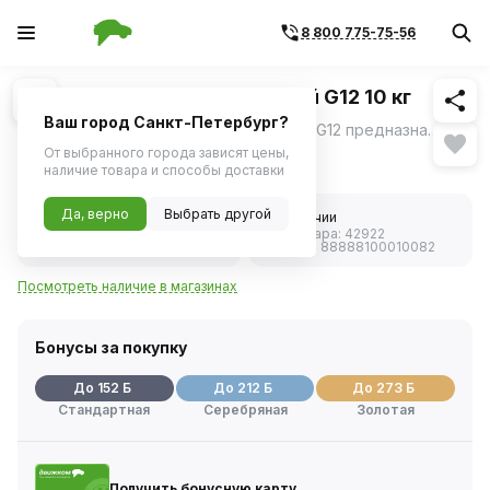
8 800 775-75-56
Похожие
1
/
3
Антифриз LADA (-40) красный G12 10 кг
Ваш город Санкт-Петербург?
Профессиональный антифриз LADA-40 G12 предназначен для охлаждения бензиновых и дизельных двигателей внутреннего сгорания и может быть использован в качестве рабочей жидкости в теплообменных агрегатах, работающих при низких и умеренных температурах.
ещё
От выбранного города зависят цены,
3 026 ₽
наличие товара и способы доставки
Да, верно
Выбрать другой
4.0
В наличии
Код товара:
42922
1 отзыв
Артикул:
88888100010082
Посмотреть наличие в магазинах
Бонусы за покупку
До 152 Б
До 212 Б
До 273 Б
Стандартная
Серебряная
Золотая
Получить бонусную карту