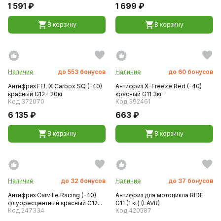
1 591 ₽
1 699 ₽
В корзину
В корзину
Наличие
до
553
бонусов
Наличие
до
60
бонусов
Антифриз FELIX Carbox SQ (-40)
Антифриз X-Freeze Red (-40)
красный G12+ 20кг
красный G11 3кг
Код 372070
Код 392461
6 135 ₽
663 ₽
В корзину
В корзину
Наличие
до
32
бонусов
Наличие
до
37
бонусов
Антифриз Carville Racing (-40)
Антифриз для мотоцикла RIDE
флуоресцентный красный G12...
G11 (1 кг) (LAVR)
Код 247334
Код 420587