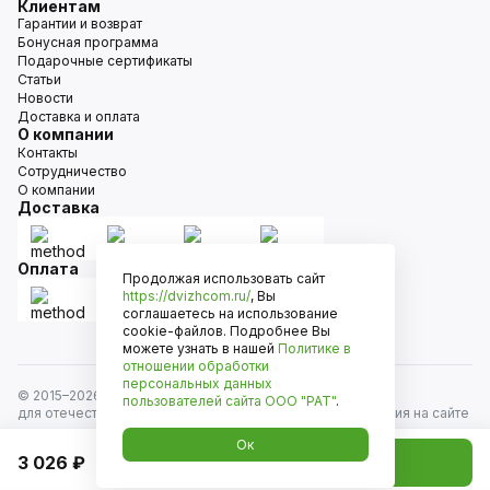
Клиентам
Гарантии и возврат
Бонусная программа
Подарочные сертификаты
Статьи
Новости
Доставка и оплата
О компании
Контакты
Сотрудничество
О компании
Доставка
Оплата
Продолжая использовать сайт
https://dvizhcom.ru/
, Вы
соглашаетесь на использование
cookie-файлов. Подробнее Вы
можете узнать в нашей
Политике в
отношении обработки
персональных данных
© 2015–
2026
Движком — сеть магазинов автозапчастей
пользователей сайта
ООО "РАТ"
.
для отечественных автомобилей и иномарок. Информация на сайте
носит исключительно информационный характер и не является
Ок
публичной офертой, определяемой положениями
3 026 ₽
Добавить в корзину
ст. 437 Гражданского кодекса РФ. Все права защищены.