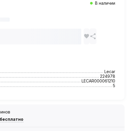
В наличии
Lecar
224978
LECAR000061210
5
зинов
 бесплатно