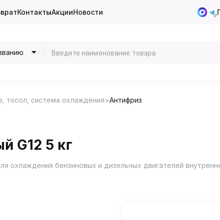
зврат
Контакты
Акции
Новости
званию
з, тосол, система охлаждения
Антифриз
й G12 5 кг
я охлаждения бензиновых и дизельных двигателей внутренне