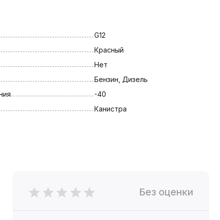
G12
Красный
Нет
Бензин, Дизель
ния
-40
Канистра
Без оценки