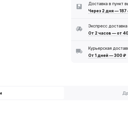
Доставка в пункт 
Через 2 дня
—
187
Экспресс доставка
От 2 часов
—
от 4
Курьерская достав
От 1 дней
—
300 ₽
и
Др