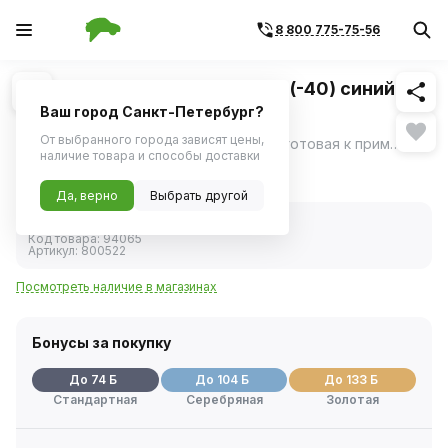
8 800 775-75-56
Похожие
1
/
1
Антифриз SINTEC UNIVERSAL (-40) синий G11
5 кг
Ваш город Санкт-Петербург?
От выбранного города зависят цены,
Sintec Antifreeze Universal G11 blue -40 готовая к применению высококачественная низкозамерзающая охлаждающая жидкость на основе моноэтиленгликоля и пакета присадок.
ещё
наличие товара и способы доставки
1 472 ₽
Да, верно
Выбрать другой
В наличии
Код товара:
94065
Артикул:
800522
Посмотреть наличие в магазинах
Бонусы за покупку
До 74 Б
До 104 Б
До 133 Б
Стандартная
Серебряная
Золотая