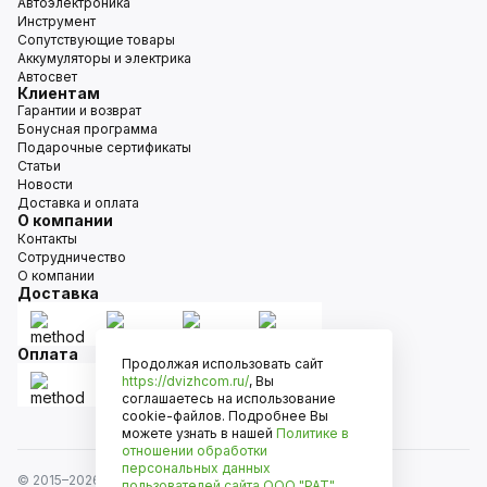
Автоэлектроника
Инструмент
Сопутствующие товары
Аккумуляторы и электрика
Автосвет
Клиентам
Гарантии и возврат
Бонусная программа
Подарочные сертификаты
Статьи
Новости
Доставка и оплата
О компании
Контакты
Сотрудничество
О компании
Доставка
Оплата
Продолжая использовать сайт
https://dvizhcom.ru/
, Вы
соглашаетесь на использование
cookie-файлов. Подробнее Вы
можете узнать в нашей
Политике в
отношении обработки
персональных данных
© 2015–
2026
Движком — сеть магазинов автозапчастей
пользователей сайта
ООО "РАТ"
.