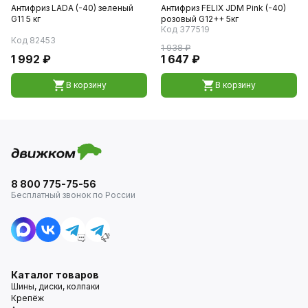
Антифриз LADA (-40) зеленый
Антифриз FELIX JDM Pink (-40)
G11 5 кг
розовый G12++ 5кг
Код 377519
Код 82453
1 938 ₽
1 992 ₽
1 647 ₽
В корзину
В корзину
8 800 775-75-56
Бесплатный звонок по России
Каталог товаров
Шины, диски, колпаки
Крепёж