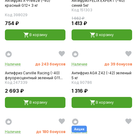
Антифриз X-Freeze (-40)
Aнтифриз FELIX EXPERT (-40)
красный G12+ 3 кг
синий 5кг
Код 151303
Код 398029
1 662 ₽
754 ₽
1 413 ₽
В корзину
В корзину
Наличие
до
243
бонусов
Наличие
до
39
бонусов
Антифриз Carville Racing (-40)
Антифриз AGA Z42 (-42) зеленый
флуоресцентный зеленый G11...
5 кг
Код 247339
Код 90786
2 693 ₽
1 316 ₽
В корзину
В корзину
Акция
Наличие
до
180
бонусов
Наличие